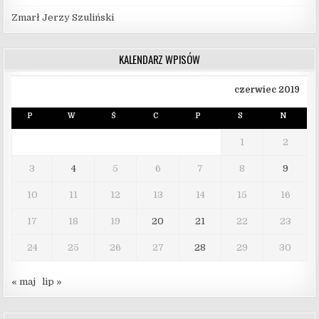
Zmarł Jerzy Szuliński
KALENDARZ WPISÓW
czerwiec 2019
P
W
Ś
C
P
S
N
1
2
3
4
5
6
7
8
9
10
11
12
13
14
15
16
17
18
19
20
21
22
23
24
25
26
27
28
29
30
« maj
lip »