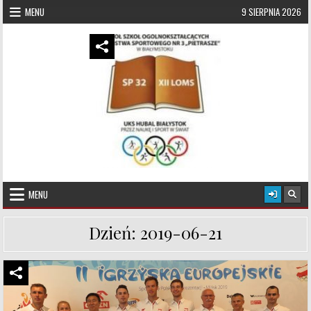
Skip to content
MENU
9 SIERPNIA 2026
UKS Hubal Białystok
Klub Sportowy
MENU
Dzień:
2019-06-21