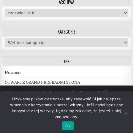
ARCHIWA
Archiwa
KATEGORIE
Kategorie
LINKI
Nowości
OTWARTE GRAND PRIX BADMINTONA
Używamy ciasteczek, aby zapewnić najlepszą jakość
korzystania z naszej witryny.
Używamy plików ciasteczka, aby zapewnić Ci jak najlepsze
Więcej informacji na temat plików ciasteczka, których
wrażenia z korzystania z naszej witryny. Jeśli nadal będziesz
używamy, oraz możliwości ich wyłączenia znajdziesz w
korzystać z tej witryny, będziemy zakładać, że jesteś z niej
ustawieniach
.
zadowolony.
Copyright © 2026 UKS Hubal Białystok
Akceptuj
Ok
Design by ThemesDNA.com