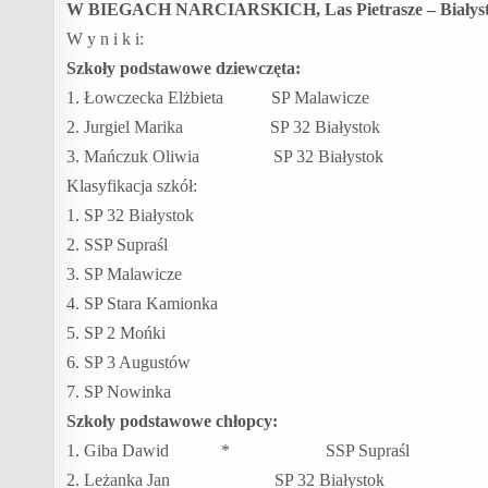
W BIEGACH NARCIARSKICH, Las Pietrasze – Białystok
W y n i k i:
Szkoły podstawowe dziewczęta:
1. Łowczecka Elżbieta SP Malawicze
2. Jurgiel Marika SP 32 Białystok
3. Mańczuk Oliwia SP 32 Białystok
Klasyfikacja szkół:
1. SP 32 Białystok
2. SSP Supraśl
3. SP Malawicze
4. SP Stara Kamionka
5. SP 2 Mońki
6. SP 3 Augustów
7. SP Nowinka
Szkoły podstawowe chłopcy:
1. Giba Dawid * SSP Supraśl
2. Leżanka Jan SP 32 Białystok