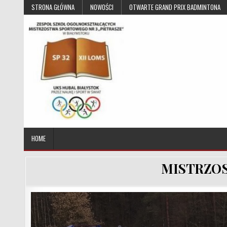
Skip to content
STRONA GŁÓWNA
NOWOŚCI
OTWARTE GRAND PRIX BADMINTONA
UKS Hubal Białystok
Klub Sportowy
HOME
MISTRZOS