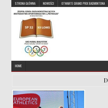
Skip to content
STRONA GŁÓWNA
NOWOŚCI
OTWARTE GRAND PRIX BADMINTONA
UKS Hubal Białystok
Klub Sportowy
HOME
D