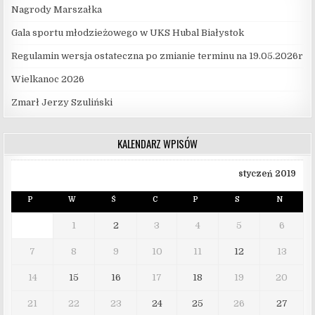
Nagrody Marszałka
Gala sportu młodzieżowego w UKS Hubal Białystok
Regulamin wersja ostateczna po zmianie terminu na 19.05.2026r
Wielkanoc 2026
Zmarł Jerzy Szuliński
KALENDARZ WPISÓW
styczeń 2019
P
W
Ś
C
P
S
N
1
2
3
4
5
6
7
8
9
10
11
12
13
14
15
16
17
18
19
20
21
22
23
24
25
26
27