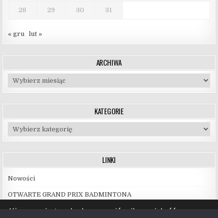
28
29
30
31
« gru
lut »
ARCHIWA
Archiwa
KATEGORIE
Kategorie
LINKI
Nowości
OTWARTE GRAND PRIX BADMINTONA
Używamy ciasteczek, aby zapewnić najlepszą jakość