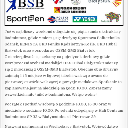
Już w najbliższy weekend odbędzie się piąta runda ekstraklasy
Badmintona, gdzie zmierzą się drużyny Sportowa Politechnika
Gdańsk, BENINCA UKS Feniks Kędzierzyn-Koźle, UKS Hubal
Białystok oraz gospodarze OSSM-SMS Białystok.
Z niecierpliwością czekamy na pojedynek derbowy gdzie
zeszłoroczni srebrni medaliści UKS Hubal Białystok zmierzy
się z młodzieżą z OSSM-SMS Białystok. Obecnie obie drużyny
zajmują 4 i 5 miejsce w ligowej tabeli i walczą o awans do
pierwszej czwórki walczącej o pozycje medalowe. Spotkanie to
zaplanowane jest na niedzielę na godz. 10.00. Zapraszamy
wszystkich miłośników badmintona. Wstęp wolny!
Początek spotkań w sobotę o godzinie 10.00, 16.00 oraz w
niedziele o godzinie 10.00. Pojedynki odbędą się w Hali Centrum
Badmintona SP 32 w Białymstoku. ul. Pietrasze 29.
Naszymi partnerami są Wschodzący Białystok, Województwo