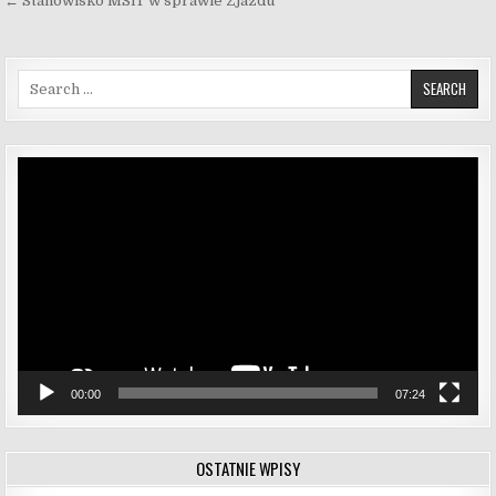
← Stanowisko MSiT w sprawie Zjazdu
Search for:
Odtwarzacz
video
00:00
07:24
OSTATNIE WPISY