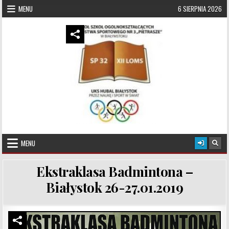
Skip to content
MENU
6 SIERPNIA 2026
UKS Hubal Białystok
Klub Sportowy
MENU
Ekstraklasa Badmintona –
Białystok 26-27.01.2019