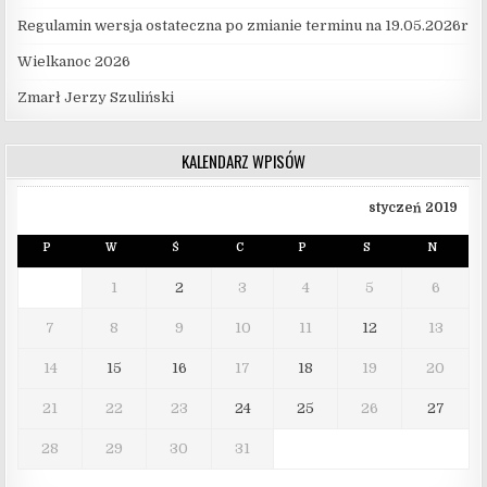
Regulamin wersja ostateczna po zmianie terminu na 19.05.2026r
Wielkanoc 2026
Zmarł Jerzy Szuliński
KALENDARZ WPISÓW
styczeń 2019
P
W
Ś
C
P
S
N
1
2
3
4
5
6
7
8
9
10
11
12
13
14
15
16
17
18
19
20
21
22
23
24
25
26
27
28
29
30
31