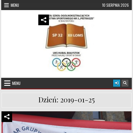
Skip to content
MENU
10 SIERPNIA 2026
UKS Hubal Białystok
Klub Sportowy
MENU
Dzień:
2019-01-25