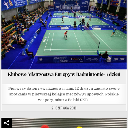
Klubowe Mistrzostwa Europy w Badmintonie- 1 dzień
Pierwszy dzień rywalizacji za nami. 12 drużyn zagrało swoje
spotkania w pierwszej kolejce meczów grupowych. Polskie
zespoły, mistrz Polski SKB…
21 CZERWCA 2018