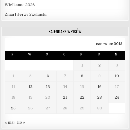
Wielkanoc 2026
Zmarł Jerzy Szuliński
KALENDARZ WPISÓW
czerwiec 2018
P
W
Ś
C
P
S
N
1
2
3
4
5
6
7
8
9
10
11
12
13
14
15
16
17
18
19
20
21
22
23
24
25
26
27
28
29
30
« maj
lip »