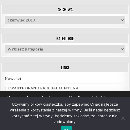
ARCHIWA
Archiwa
KATEGORIE
Kategorie
LINKI
Nowości
OTWARTE GRAND PRIX BADMINTONA
Używamy ciasteczek, aby zapewnić najlepszą jakość
korzystania z naszej witryny.
Używamy plików ciasteczka, aby zapewnić Ci jak najlepsze
Więcej informacji na temat plików ciasteczka, których
wrażenia z korzystania z naszej witryny. Jeśli nadal będziesz
używamy, oraz możliwości ich wyłączenia znajdziesz w
korzystać z tej witryny, będziemy zakładać, że jesteś z niej
ustawieniach
.
zadowolony.
Copyright © 2026 UKS Hubal Białystok
Akceptuj