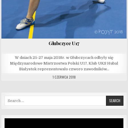
Głubczyce U17
W dniach 25-27 maja 2018r. w Głubczycach odbyły się
Międzynarodowe Mistrzostwa Polski U17. Klub UKS Hubal
Białystok reprezentowało czworo zawodników…
1 CZERWCA 2018
Search for:
Odtwarzacz
video