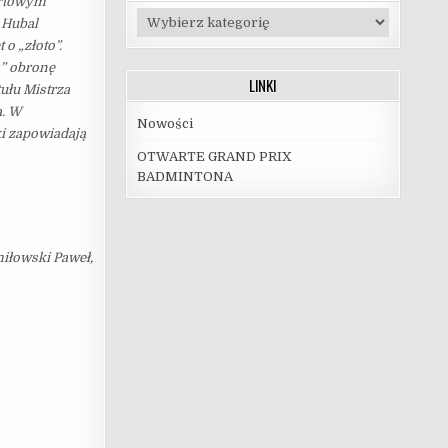
ortowym
Kategorie
S Hubal
o „złoto”.
m” obronę
LINKI
ułu Mistrza
a. W
Nowości
ki zapowiadają
OTWARTE GRAND PRIX
BADMINTONA
miłowski Paweł,