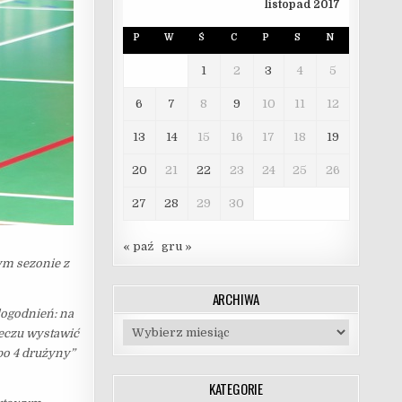
listopad 2017
P
W
Ś
C
P
S
N
1
2
3
4
5
6
7
8
9
10
11
12
13
14
15
16
17
18
19
20
21
22
23
24
25
26
27
28
29
30
« paź
gru »
ym sezonie z
ARCHIWA
ogodnień: na
Archiwa
meczu wystawić
po 4 drużyny”
KATEGORIE