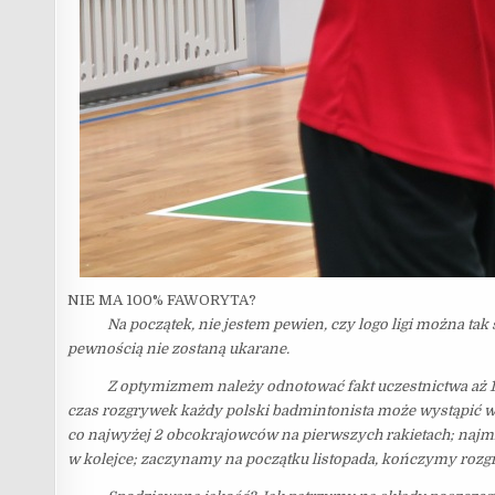
NIE MA 100% FAWORYTA?
Na początek, nie jestem pewien, czy logo ligi można tak so
pewnością nie zostaną ukarane.
Z optymizmem należy odnotować fakt uczestnictwa aż 15 z
czas rozgrywek każdy polski badmintonista może wystąpić w 
co najwyżej 2 obcokrajowców na pierwszych rakietach; najmł
w kolejce; zaczynamy na początku listopada, kończymy rozgr