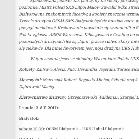
Spodziewana jakość? Jak patrzymy na składy poszczególn
poziomie. Mistrz Polski SKB Litpol Malow Suwałki tylko straci
Białystok ma znakomitych facetów, a kobiety znacznie wzmac
Trzecia drużyna OSSM-SMS Białystok będzie musiała ostro wa
pozycji medalowej. Krakowianie poważnie się wzmocnili, a B
Polski zgłasza ABRM Warszawa. Kilka gwiazd z Cwaliną na 
pozostałych drużynach też są „fajni” gracze i łatwo skóry ni
się ciekawie. Dla mnie faworytem jest moja drużyna UKS Huba
W tym sezonie jeszcze aktualny Wicemistrz Polski UKS Hu
Kobiety
: Zajtsava Alesia, Putri Desandha Vegerani, Tarasewi
Mężczyźni:
Mateusiak Robert, Rogalski Michał, Szkudlarczyk
Dąbrowski Maciej
Kierownictwo drużyny:
Grzegorzewski Waldemar, Szargiej 
I runda: 3-5.11.2017r.
Białystok:
sobota 12.00:
OSSM Białystok – UKS Hubal Białystok