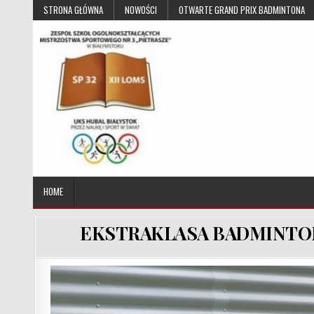
Skip to content
STRONA GŁÓWNA
NOWOŚCI
OTWARTE GRAND PRIX BADMINTONA
UKS Hubal Białystok
Klub Sportowy
HOME
EKSTRAKLASA BADMINTON