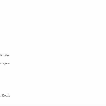
-Koźle
bczyce
n-Koźle