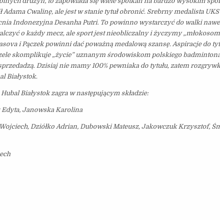
ych drużyn, to zapowiada się wiele spotkań na bardzo wysokim sp
ł Adama Cwalinę, ale jest w stanie tytuł obronić. Srebrny medalista UK
nia Indonezyjna Desanha Putri. To powinno wystarczyć do walki nawet 
lczyć o każdy mecz, ale sport jest nieobliczalny i życzymy „młokoso
asova i Pączek powinni dać poważną medalową szansę. Aspiracje do tyt
czele skomplikuje „życie” uznanym środowiskom polskiego badminton
e sprzedadzą. Dzisiaj nie mamy 100% pewniaka do tytułu, zatem rozgryw
l Białystok.
bal Białystok zagra w następującym składzie:
cz Edyta, Janowska Karolina
 Wojciech, Dziółko Adrian, Dubowski Mateusz, Jakowczuk Krzysztof, Ś
Lech