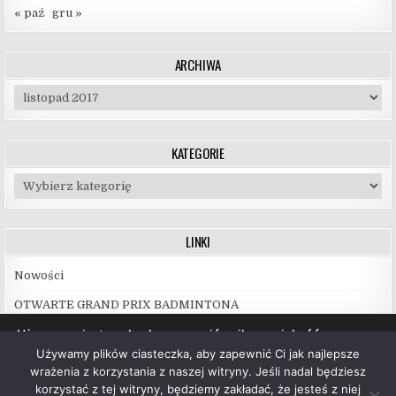
« paź
gru »
ARCHIWA
Archiwa
KATEGORIE
Kategorie
LINKI
Nowości
OTWARTE GRAND PRIX BADMINTONA
Używamy ciasteczek, aby zapewnić najlepszą jakość
korzystania z naszej witryny.
Używamy plików ciasteczka, aby zapewnić Ci jak najlepsze
Więcej informacji na temat plików ciasteczka, których
wrażenia z korzystania z naszej witryny. Jeśli nadal będziesz
używamy, oraz możliwości ich wyłączenia znajdziesz w
korzystać z tej witryny, będziemy zakładać, że jesteś z niej