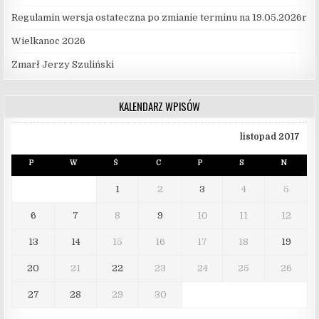
Regulamin wersja ostateczna po zmianie terminu na 19.05.2026r
Wielkanoc 2026
Zmarł Jerzy Szuliński
KALENDARZ WPISÓW
listopad 2017
P
W
Ś
C
P
S
N
1
2
3
4
5
6
7
8
9
10
11
12
13
14
15
16
17
18
19
20
21
22
23
24
25
26
27
28
29
30