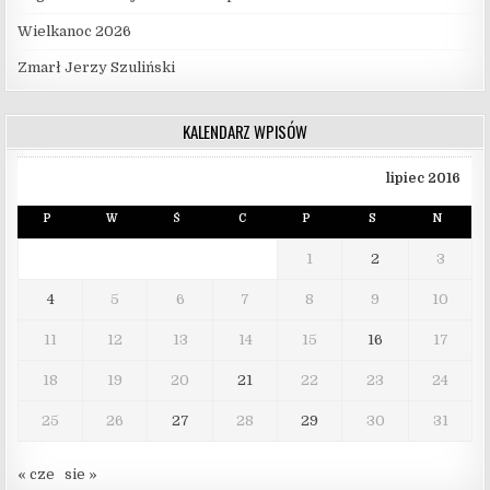
Wielkanoc 2026
Zmarł Jerzy Szuliński
KALENDARZ WPISÓW
lipiec 2016
P
W
Ś
C
P
S
N
1
2
3
4
5
6
7
8
9
10
11
12
13
14
15
16
17
18
19
20
21
22
23
24
25
26
27
28
29
30
31
« cze
sie »