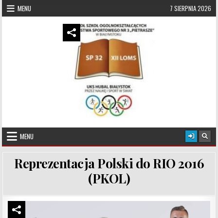
Skip to content
MENU
7 SIERPNIA 2026
UKS Hubal Białystok
Klub Sportowy
MENU
Reprezentacja Polski do RIO 2016
(PKOL)