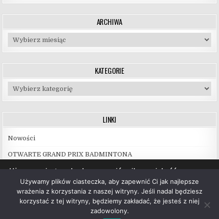
ARCHIWA
Archiwa
KATEGORIE
Kategorie
LINKI
Nowości
OTWARTE GRAND PRIX BADMINTONA
Używamy ciasteczek, aby zapewnić najlepszą jakość
korzystania z naszej witryny.
Używamy plików ciasteczka, aby zapewnić Ci jak najlepsze
Więcej informacji na temat plików ciasteczka, których
wrażenia z korzystania z naszej witryny. Jeśli nadal będziesz
używamy, oraz możliwości ich wyłączenia znajdziesz w
korzystać z tej witryny, będziemy zakładać, że jesteś z niej
ustawieniach
.
zadowolony.
Copyright © 2026 UKS Hubal Białystok