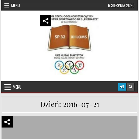
Skip to content
MENU
6 SIERPNIA 2026
UKS Hubal Białystok
Klub Sportowy
MENU
Dzień:
2016-07-21