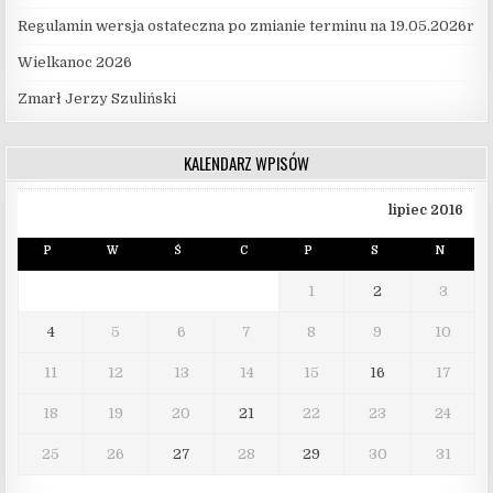
Regulamin wersja ostateczna po zmianie terminu na 19.05.2026r
Wielkanoc 2026
Zmarł Jerzy Szuliński
KALENDARZ WPISÓW
lipiec 2016
P
W
Ś
C
P
S
N
1
2
3
4
5
6
7
8
9
10
11
12
13
14
15
16
17
18
19
20
21
22
23
24
25
26
27
28
29
30
31