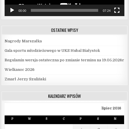
00:00
07:24
OSTATNIE WPISY
Nagrody Marszałka
Gala sportu młodzieżowego w UKS Hubal Białystok
Regulamin wersja ostateczna po zmianie terminu na 19.05.2026r
Wielkanoc 2026
Zmarł Jerzy Szuliński
KALENDARZ WPISÓW
lipiec 2016
P
W
Ś
C
P
S
N