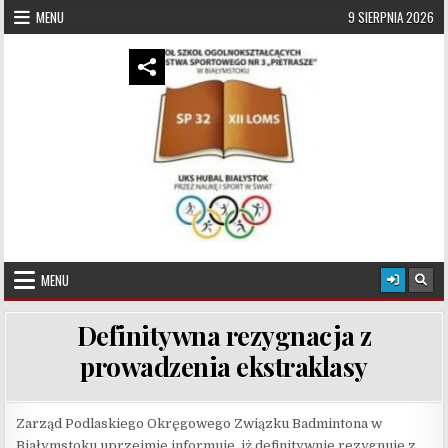
Skip to content
MENU
9 SIERPNIA 2026
UKS Hubal Białystok
Klub Sportowy
MENU
Definitywna rezygnacja z
prowadzenia ekstraklasy
Zarząd Podlaskiego Okręgowego Związku Badmintona w
Białymstoku uprzejmie informuje, iż definitywnie rezygnuje z