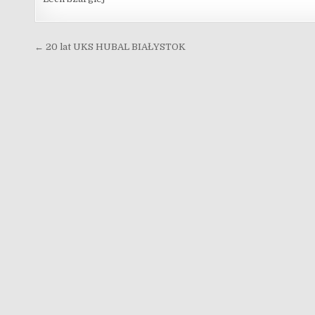
Nawigacja wpisu
← 20 lat UKS HUBAL BIAŁYSTOK