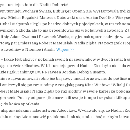
ym turnieju złoto dla Nadii i Roberta!
ym turnieju Pucharu Świata, Bitburger Open 2015 wystartowała trójk
stów: Michał Rogalski, Mateusz Dubowski oraz Adrian Dziółko. Wszysc
Hubal Białystok ulegli, po bardzo dobrych pojedynkach, w trzech set
wnikom. Szkoda, ale to ma procentować już w kolejnych zawodach. Z t
li się Adam Cwalina i Przemek Wacha, my jednak spore nadzieje wiąz
tową parą mieszaną Robert Mateusiak/ Nadia Zięba. Na początek srogi
 zawodnicy z Niemiec i Anglii.
Więcej >>
 – także Hubalczycy pokonali swoich przeciwników w dwóch setach g
jąc do ćwierćfinałów. W 1/4 turnieju przed Nadią i Zico było nie lada
 dziesiątki rankingu BWF Praveen Jordan/ Debby Susanto.
mie i zagwarantowali sobie już brązowy medal oraz awans do półfinał
i zmierzyli się po raz siódmy z rosyjską parą Nina Wisłowa/ Witalij D
bert Mateusiak i Nadia Zięba po raz siódmy w swoje karierze pokonal
gim secie Polacy od początku narzucili swoje tempo i uzyskali kilkup
 do końca spotkania.
dynką, angielskim małżeństwem Adcocków. Wydawało się, że Nadia i Zi
u nie będzie stanowić problemu. I tak się stało, choć nie było łatwo.