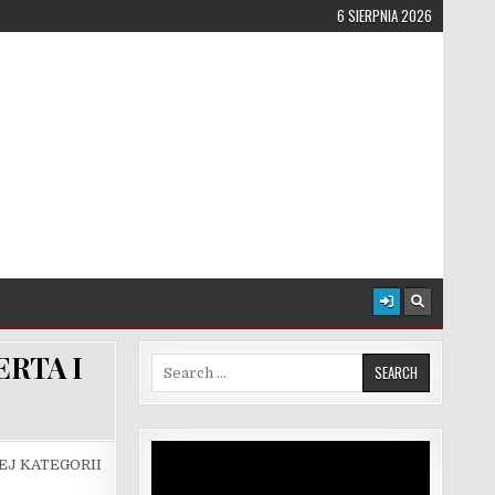
6 SIERPNIA 2026
RTA I
Search for:
Odtwarzacz
IEJ KATEGORII
video