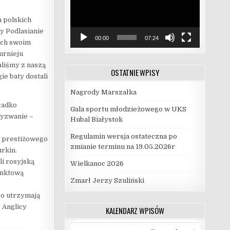
a polskich
y Podlasianie
00:00
07:24
ach swoim
urnieju
aliśmy z naszą
OSTATNIE WPISY
e baty dostali
Nagrody Marszałka
ładko
Gala sportu młodzieżowego w UKS
 wyzwanie –
Hubal Białystok
Regulamin wersja ostateczna po
u prestiżowego
zmianie terminu na 19.05.2026r
urkin.
i rosyjską
Wielkanoc 2026
unktową
Zmarł Jerzy Szuliński
co utrzymają
 Anglicy
KALENDARZ WPISÓW