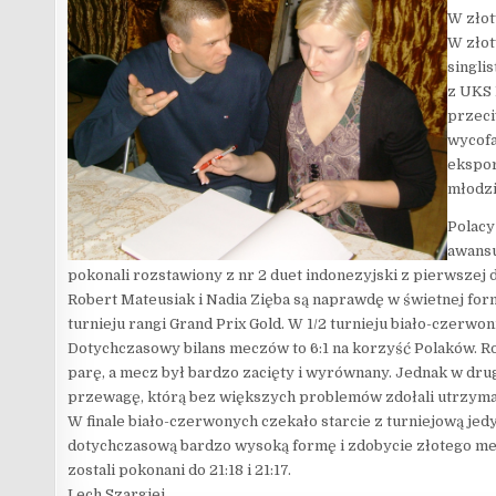
W złot
W złot
singli
z UKS 
przeci
wycofa
ekspor
młodzi
Polacy
awansu
pokonali rozstawiony z nr 2 duet indonezyjski z pierwszej
Robert Mateusiak i Nadia Zięba są naprawdę w świetnej for
turnieju rangi Grand Prix Gold. W 1/2 turnieju biało-czerwon
Dotychczasowy bilans meczów to 6:1 na korzyść Polaków. Ro
parę, a mecz był bardzo zacięty i wyrównany. Jednak w dru
przewagę, którą bez większych problemów zdołali utrzymać
W finale biało-czerwonych czekało starcie z turniejową je
dotychczasową bardzo wysoką formę i zdobycie złotego medal
zostali pokonani do 21:18 i 21:17.
Lech Szargiej