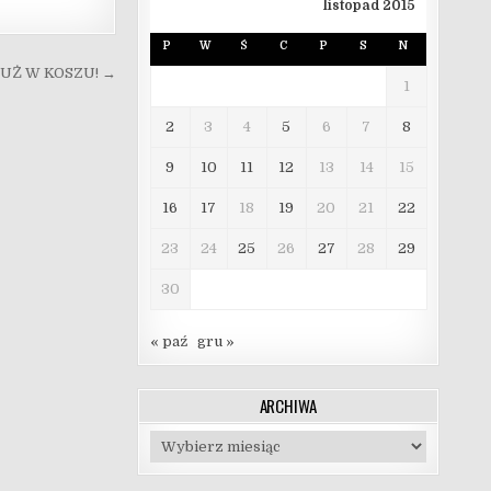
listopad 2015
P
W
Ś
C
P
S
N
JUŻ W KOSZU! →
1
2
3
4
5
6
7
8
9
10
11
12
13
14
15
16
17
18
19
20
21
22
23
24
25
26
27
28
29
30
« paź
gru »
ARCHIWA
Archiwa