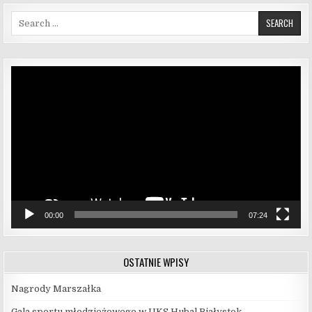
Search for:
Odtwarzacz
video
00:00
07:24
OSTATNIE WPISY
Nagrody Marszałka
Gala sportu młodzieżowego w UKS Hubal Białystok