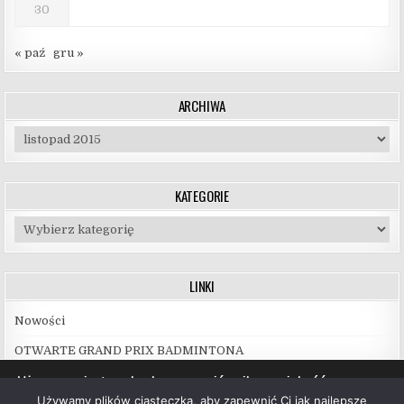
30
« paź
gru »
ARCHIWA
Archiwa
KATEGORIE
Kategorie
LINKI
Nowości
OTWARTE GRAND PRIX BADMINTONA
Używamy ciasteczek, aby zapewnić najlepszą jakość
korzystania z naszej witryny.
Używamy plików ciasteczka, aby zapewnić Ci jak najlepsze