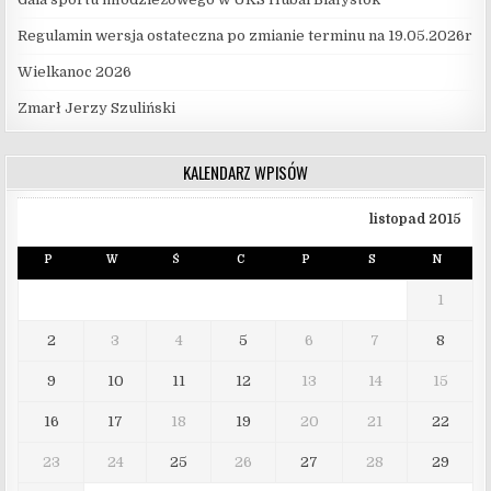
Regulamin wersja ostateczna po zmianie terminu na 19.05.2026r
Wielkanoc 2026
Zmarł Jerzy Szuliński
KALENDARZ WPISÓW
listopad 2015
P
W
Ś
C
P
S
N
1
2
3
4
5
6
7
8
9
10
11
12
13
14
15
16
17
18
19
20
21
22
23
24
25
26
27
28
29