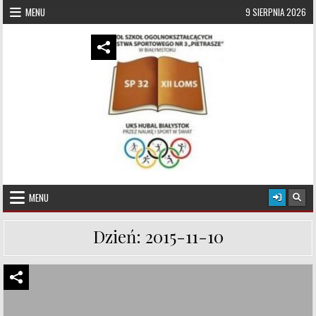
Skip to content
MENU
9 SIERPNIA 2026
UKS Hubal Białystok
Klub Sportowy
MENU
Dzień:
2015-11-10