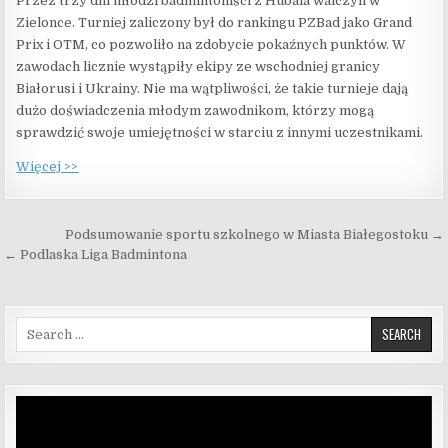
Przez trzy dni młodzi badmintoniści z Hubala walczyli w
Zielonce. Turniej zaliczony był do rankingu PZBad jako Grand
Prix i OTM, co pozwoliło na zdobycie pokaźnych punktów. W
zawodach licznie wystąpiły ekipy ze wschodniej granicy
Białorusi i Ukrainy. Nie ma wątpliwości, że takie turnieje dają
dużo doświadczenia młodym zawodnikom, którzy mogą
sprawdzić swoje umiejętności w starciu z innymi uczestnikami.
Więcej >>
Nawigacja wpisu
Podsumowanie sportu szkolnego w Miasta Białegostoku →
← Podlaska Liga Badmintona
Search for:
Odtwarzacz
video