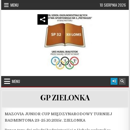
Skip to content
MENU
10 SIERPNIA 2026
UKS Hubal Białystok
Klub Sportowy
MENU
GP ZIELONKA
MAZOVIA JUNIOR CUP MIĘDZYNARODOWY TURNIEJ
BADMINTONA 23-25.10.2015r. ZIELONKA