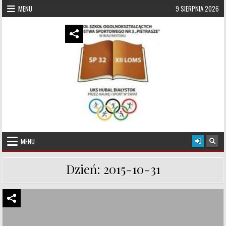
Skip to content
MENU
9 SIERPNIA 2026
UKS Hubal Białystok
Klub Sportowy
MENU
Dzień:
2015-10-31