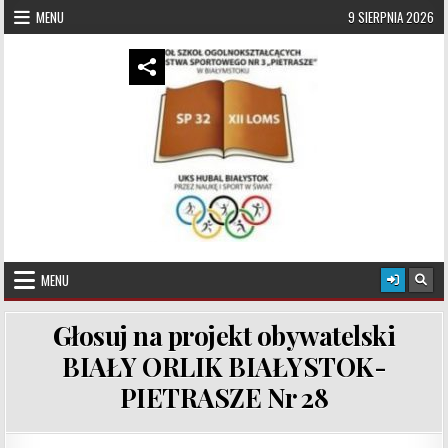
Skip to content
MENU
9 SIERPNIA 2026
UKS Hubal Białystok
Klub Sportowy
MENU
Głosuj na projekt obywatelski
BIAŁY ORLIK BIAŁYSTOK-
PIETRASZE Nr 28