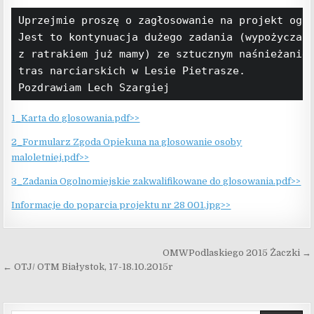
Uprzejmie proszę o zagłosowanie na projekt ogó
Jest to kontynuacja dużego zadania (wypożyczal
z ratrakiem już mamy) ze sztucznym naśnieżanie
tras narciarskich w Lesie Pietrasze.
Pozdrawiam Lech Szargiej
1_Karta do glosowania.pdf>>
2_Formularz Zgoda Opiekuna na glosowanie osoby
maloletniej.pdf>>
3_Zadania Ogolnomiejskie zakwalifikowane do glosowania.pdf>>
Informacje do poparcia projektu nr 28 001.jpg>>
Nawigacja wpisu
OMWPodlaskiego 2015 Żaczki →
← OTJ/ OTM Białystok, 17-18.10.2015r