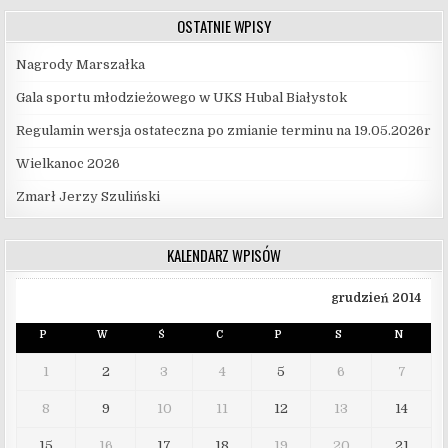
OSTATNIE WPISY
Nagrody Marszałka
Gala sportu młodzieżowego w UKS Hubal Białystok
Regulamin wersja ostateczna po zmianie terminu na 19.05.2026r
Wielkanoc 2026
Zmarł Jerzy Szuliński
KALENDARZ WPISÓW
grudzień 2014
P
W
Ś
C
P
S
N
1
2
3
4
5
6
7
8
9
10
11
12
13
14
15
16
17
18
19
20
21