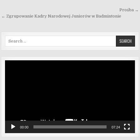
Nawigacja wpisu
Prośba →
← Zgrupowanie Kadry Narodowej Juniorów w Badmintonie
Search for:
Odtwarzacz
video
00:00
07:24