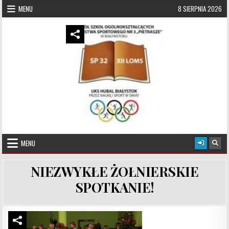
Skip to content
MENU
8 SIERPNIA 2026
UKS Hubal Białystok
Klub Sportowy
MENU
NIEZWYKŁE ŻOŁNIERSKIE
SPOTKANIE!