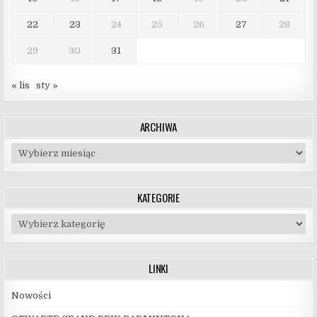
22
23
24
25
26
27
28
29
30
31
« lis
sty »
ARCHIWA
Archiwa
KATEGORIE
Kategorie
LINKI
Nowości