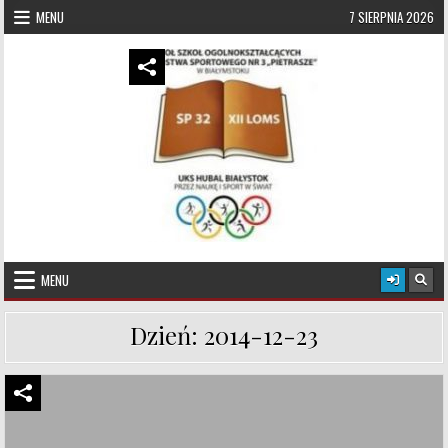
Skip to content
MENU
7 SIERPNIA 2026
UKS Hubal Białystok
Klub Sportowy
MENU
Dzień:
2014-12-23