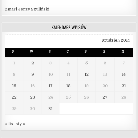
Zmarł Jerzy Szuliński
KALENDARZ WPISÓW
grudzień 2014
P
W
Ś
C
P
S
N
1
2
3
4
5
6
7
8
9
10
11
12
13
14
15
16
17
18
19
20
21
22
23
24
25
26
27
28
29
30
31
« lis
sty »