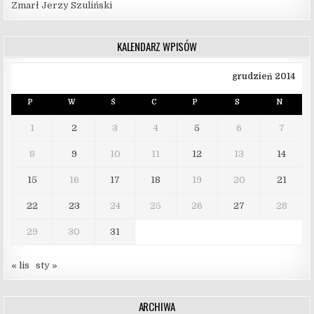
Zmarł Jerzy Szuliński
KALENDARZ WPISÓW
grudzień 2014
P
W
Ś
C
P
S
N
1
2
3
4
5
6
7
8
9
10
11
12
13
14
15
16
17
18
19
20
21
22
23
24
25
26
27
28
29
30
31
« lis
sty »
ARCHIWA