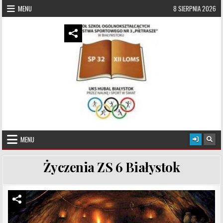
Skip to content
MENU
8 SIERPNIA 2026
UKS Hubal Białystok
Klub Sportowy
MENU
Życzenia ZS 6 Białystok