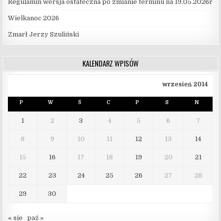
Regulamin wersja ostateczna po zmianie terminu na 19.05.2026r
Wielkanoc 2026
Zmarł Jerzy Szuliński
KALENDARZ WPISÓW
wrzesień 2014
P
W
Ś
C
P
S
N
1
2
3
4
5
6
7
8
9
10
11
12
13
14
15
16
17
18
19
20
21
22
23
24
25
26
27
28
29
30
« sie
paź »