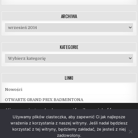
ARCHIWA
Archiwa
KATEGORIE
Kategorie
LINKI
Nowości
OTWARTE GRAND PRIX BADMINTONA
Używamy ciasteczek, aby zapewnić najlepszą jakość
korzystania z naszej witryny.
Używamy plików ciasteczka, aby zapewnić Ci jak najlepsze
Więcej informacji na temat plików ciasteczka, których
wrażenia z korzystania z naszej witryny. Jeśli nadal będziesz
używamy, oraz możliwości ich wyłączenia znajdziesz w
korzystać z tej witryny, będziemy zakładać, że jesteś z niej
ustawieniach
.
zadowolony.