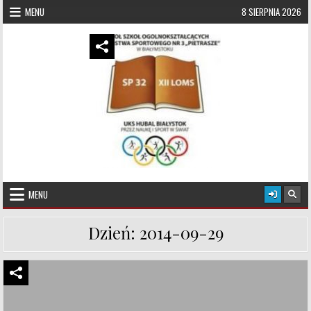
Skip to content
MENU
8 SIERPNIA 2026
UKS Hubal Białystok
Klub Sportowy
MENU
Dzień:
2014-09-29