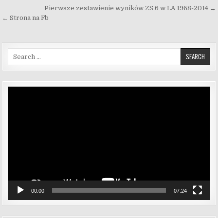
Nawigacja wpisu
Pierwsze zestawienie wyników ZS 6 w LA 1968-2014 →
← Strona na Fb
Search for:
Odtwarzacz
video
00:00
07:24