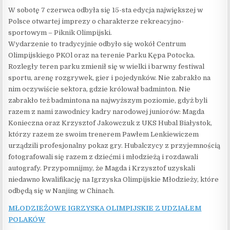
W sobotę 7 czerwca odbyła się 15-sta edycja największej w
Polsce otwartej imprezy o charakterze rekreacyjno-
sportowym – Piknik Olimpijski.
Wydarzenie to tradycyjnie odbyło się wokół Centrum
Olimpijskiego PKOl oraz na terenie Parku Kępa Potocka.
Rozległy teren parku zmienił się w wielki i barwny festiwal
sportu, arenę rozgrywek, gier i pojedynków. Nie zabrakło na
nim oczywiście sektora, gdzie królował badminton. Nie
zabrakło też badmintona na najwyższym poziomie, gdyż byli
razem z nami zawodnicy kadry narodowej juniorów: Magda
Konieczna oraz Krzysztof Jakowczuk z UKS Hubal Białystok,
którzy razem ze swoim trenerem Pawłem Lenkiewiczem
urządzili profesjonalny pokaz gry. Hubalczycy z przyjemnością
fotografowali się razem z dziećmi i młodzieżą i rozdawali
autografy. Przypomnijmy, że Magda i Krzysztof uzyskali
niedawno kwalifikację na Igrzyska Olimpijskie Młodzieży, które
odbędą się w Nanjing w Chinach.
MŁODZIEŻOWE IGRZYSKA OLIMPIJSKIE Z UDZIAŁEM
POLAKÓW