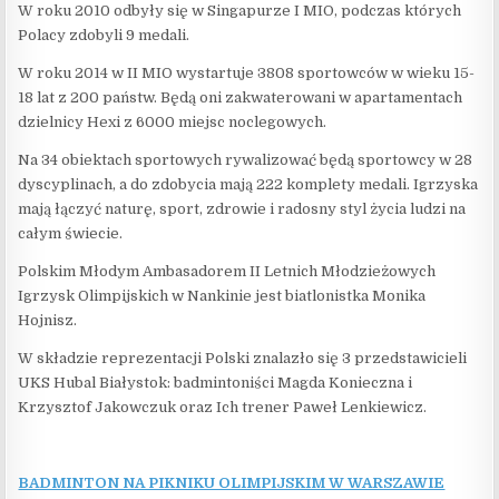
W roku 2010 odbyły się w Singapurze I MIO, podczas których
Polacy zdobyli 9 medali.
W roku 2014 w II MIO wystartuje 3808 sportowców w wieku 15-
18 lat z 200 państw. Będą oni zakwaterowani w apartamentach
dzielnicy Hexi z 6000 miejsc noclegowych.
Na 34 obiektach sportowych rywalizować będą sportowcy w 28
dyscyplinach, a do zdobycia mają 222 komplety medali. Igrzyska
mają łączyć naturę, sport, zdrowie i radosny styl życia ludzi na
całym świecie.
Polskim Młodym Ambasadorem II Letnich Młodzieżowych
Igrzysk Olimpijskich w Nankinie jest biatlonistka Monika
Hojnisz.
W składzie reprezentacji Polski znalazło się 3 przedstawicieli
UKS Hubal Białystok: badmintoniści Magda Konieczna i
Krzysztof Jakowczuk oraz Ich trener Paweł Lenkiewicz.
BADMINTON NA PIKNIKU OLIMPIJSKIM W WARSZAWIE