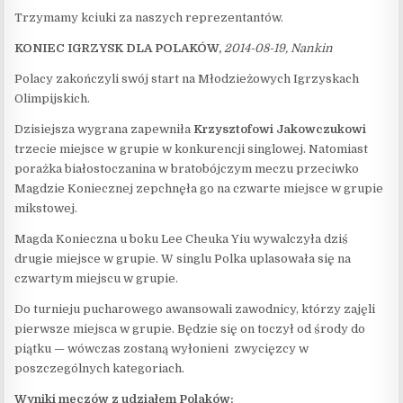
Trzymamy kciuki za naszych reprezentantów.
KONIEC IGRZYSK DLA POLAKÓW,
2014-08-19, Nankin
Polacy zakończyli swój start na Młodzieżowych Igrzyskach
Olimpijskich.
Dzisiejsza wygrana zapewniła
Krzysztofowi Jakowczukowi
trzecie miejsce w grupie w konkurencji singlowej. Natomiast
porażka białostoczanina w bratobójczym meczu przeciwko
Magdzie Koniecznej zepchnęła go na czwarte miejsce w grupie
mikstowej.
Magda Konieczna u boku Lee Cheuka Yiu wywalczyła dziś
drugie miejsce w grupie. W singlu Polka uplasowała się na
czwartym miejscu w grupie.
Do turnieju pucharowego awansowali zawodnicy, którzy zajęli
pierwsze miejsca w grupie. Będzie się on toczył od środy do
piątku — wówczas zostaną wyłonieni zwycięzcy w
poszczególnych kategoriach.
Wyniki meczów z udziałem Polaków: