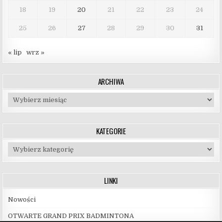
18
19
20
21
22
23
24
25
26
27
28
29
30
31
« lip
wrz »
ARCHIWA
Archiwa
KATEGORIE
Kategorie
LINKI
Nowości
OTWARTE GRAND PRIX BADMINTONA