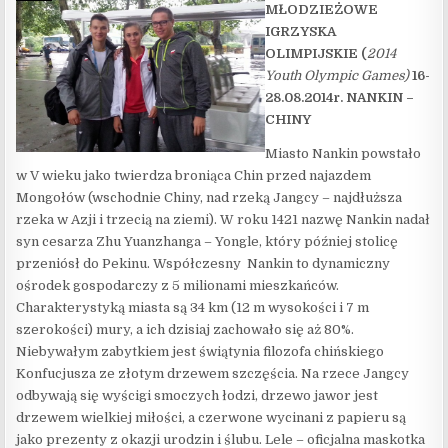
MŁODZIEŻOWE
IGRZYSKA
OLIMPIJSKIE (
2014
Youth Olympic Games)
16-
28.08.2014r. NANKIN –
CHINY
Miasto Nankin powstało
w V wieku jako twierdza broniąca Chin przed najazdem
Mongołów (wschodnie Chiny, nad rzeką Jangcy – najdłuższa
rzeka w Azji i trzecią na ziemi). W roku 1421 nazwę Nankin nadał
syn cesarza Zhu Yuanzhanga – Yongle, który później stolicę
przeniósł do Pekinu. Współczesny Nankin to dynamiczny
ośrodek gospodarczy z 5 milionami mieszkańców.
Charakterystyką miasta są 34 km (12 m wysokości i 7 m
szerokości) mury, a ich dzisiaj zachowało się aż 80%.
Niebywałym zabytkiem jest świątynia filozofa chińskiego
Konfucjusza ze złotym drzewem szczęścia. Na rzece Jangcy
odbywają się wyścigi smoczych łodzi, drzewo jawor jest
drzewem wielkiej miłości, a czerwone wycinani z papieru są
jako prezenty z okazji urodzin i ślubu. Lele – oficjalna maskotka