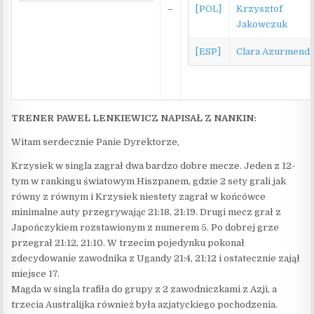
–
[POL]
Krzysztof
Jakowczuk
[ESP]
Clara Azurmendi
TRENER PAWEŁ LENKIEWICZ NAPISAŁ Z NANKIN:
Witam serdecznie Panie Dyrektorze,
Krzysiek w singla zagrał dwa bardzo dobre mecze. Jeden z 12-
tym w rankingu światowym Hiszpanem, gdzie 2 sety grali jak
równy z równym i Krzysiek niestety zagrał w końcówce
minimalne auty przegrywając 21:18, 21:19. Drugi mecz grał z
Japończykiem rozstawionym z numerem 5. Po dobrej grze
przegrał 21:12, 21:10. W trzecim pojedynku pokonał
zdecydowanie zawodnika z Ugandy 21:4, 21:12 i ostatecznie zajął
miejsce 17.
Magda w singla trafiła do grupy z 2 zawodniczkami z Azji, a
trzecia Australijka również była azjatyckiego pochodzenia.