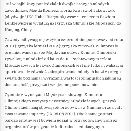
Już w najbliższy poniedziałek dwójka naszych młodych
zawodników Magda Konieczna oraz Krzysztof Jakowczuk
(obydwoje UKS Hubal Białystok) wraz z trenerem Pawłem
Lenkiewiczem wylatują na Igrzyska Olimpijskie Młodzieży do
Nanjing, Chiny.
Zawody odbywają się w cyklu czteroletnim począwszy od roku
2010 (igrzyska letnie) i 2012 (igrzyska zimowe). W imprezie
organizowanej przez Międzynarodowy Komitet Olimpijski
rywalizuje młodzież od lat 14 do 18. Podstawowym celem
Młodzieżowych Igrzysk Olimpijskich jest nie tylko rywalizacja
sportowa, ale również zainspirowanie młodych ludzi z całego
świata do poznania i wyrażania wartości olimpijskich jakimi są
doskonałość, przyjaźń i wzajemne poszanowanie.
Zgodnie z wymogami Międzynarodowego Komitetu
Olimpijskiego wszyscy uczestnicy Młodzieżowych Igrzysk
Olimpijskich mają obowiązek przebywać w Nanjing przez cały
czas trwania imprezy (16-28.08.2014). Obok samego startu
bardzo istotny jest bowiem udział w przygotowanym przez
organizatorów programie kulturalno – edukacyjnym.