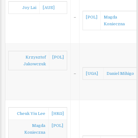
Joy Lai
[AUS]
–
[POL]
Magda
Konieczna
Krzysztof
[POL]
Jakowczuk
–
[UGA]
Daniel Mihigo
Cheuk Yiu Lee
[HKG]
Magda
[POL]
Konieczna