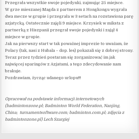
Przegrała wszystkie swoje pojedynki, zajmując 25 miejsce.
W grze mieszanej Magda z partnerem z Hongkongu wygrała
dwa mecze w grupie i przegrała w 3 setach na rozstawiona parę
azjatycką. Ostatecznie zajęli 9 miejsce. Krzysiek w miksta z
partnerką z Hiszpanii przegrał swoje pojedynki i zajął 4
miejsce w grupie.
Jak na pierwszy start w tak poważnej imprezie to uważam, że
Polacy (tak, nasi z Hubala – dop. les) pokazali się z dobrej strony.
Teraz przez tydzień postaram się zorganizować im jak
najwięcej sparingów z Azjatami, a tego zdecydowanie nam
brakuje.
Pozdrawiam, życząc udanego urlopu!!!
Opracował na podstawie informacji internetowych
(badmintonzone.pl; Badminton World Federation, Nanjing,
China; turnamentsoftware.com; badminton.com.pl; zdjęcia z
badmintonzone.pl) Lech Szargiej