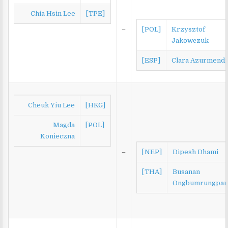
Chia Hsin Lee
[TPE]
–
[POL]
Krzysztof
Jakowczuk
[ESP]
Clara Azurmendi
Cheuk Yiu Lee
[HKG]
Magda
[POL]
Konieczna
–
[NEP]
Dipesh Dhami
[THA]
Busanan
Ongbumrungpa