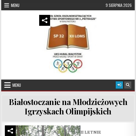
Skip to content
MENU
9 SIERPNIA 2026
UKS Hubal Białystok
Klub Sportowy
MENU
Białostoczanie na Młodzieżowych
Igrzyskach Olimpijskich
II LETNIE