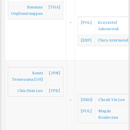
Busanan
[THA]
Ongbumrungpan
–
[POL]
Krzysztof
Jakowczuk
[ESP]
Clara Azurmendi
Kanta
[JPN]
Tsuneyama [5/8]
Chia Hsin Lee
[TPE]
–
[HKG]
Cheuk Yiu Lee
[POL]
Magda
Konieczna