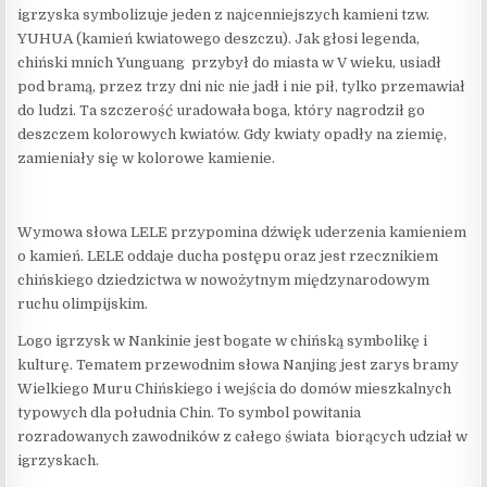
igrzyska symbolizuje jeden z najcenniejszych kamieni tzw.
YUHUA (kamień kwiatowego deszczu). Jak głosi legenda,
chiński mnich Yunguang przybył do miasta w V wieku, usiadł
pod bramą, przez trzy dni nic nie jadł i nie pił, tylko przemawiał
do ludzi. Ta szczerość uradowała boga, który nagrodził go
deszczem kolorowych kwiatów. Gdy kwiaty opadły na ziemię,
zamieniały się w kolorowe kamienie.
Wymowa słowa LELE przypomina dźwięk uderzenia kamieniem
o kamień. LELE oddaje ducha postępu oraz jest rzecznikiem
chińskiego dziedzictwa w nowożytnym międzynarodowym
ruchu olimpijskim.
Logo igrzysk w Nankinie jest bogate w chińską symbolikę i
kulturę. Tematem przewodnim słowa Nanjing jest zarys bramy
Wielkiego Muru Chińskiego i wejścia do domów mieszkalnych
typowych dla południa Chin. To symbol powitania
rozradowanych zawodników z całego świata biorących udział w
igrzyskach.