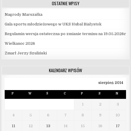
OSTATNIE WPISY
Nagrody Marszałka
Gala sportu młodzieżowego w UKS Hubal Białystok
Regulamin wersja ostateczna po zmianie terminu na 19.05.2026r
Wielkanoc 2026
Zmarł Jerzy Szuliński
KALENDARZ WPISÓW
sierpień 2014
P
W
Ś
C
P
S
N
1
2
3
4
5
6
7
8
9
10
11
12
13
14
15
16
17