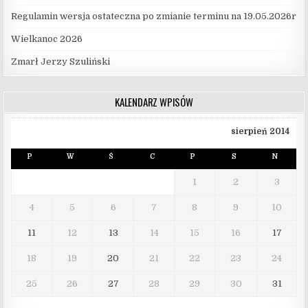
Regulamin wersja ostateczna po zmianie terminu na 19.05.2026r
Wielkanoc 2026
Zmarł Jerzy Szuliński
KALENDARZ WPISÓW
sierpień 2014
P
W
Ś
C
P
S
N
1
2
3
4
5
6
7
8
9
10
11
12
13
14
15
16
17
18
19
20
21
22
23
24
25
26
27
28
29
30
31