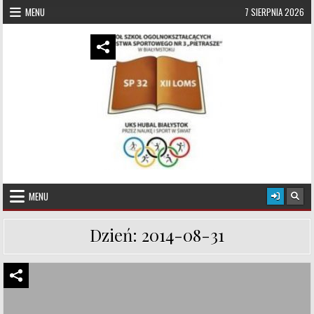
Skip to content
MENU
7 SIERPNIA 2026
UKS Hubal Białystok
Klub Sportowy
MENU
Dzień:
2014-08-31