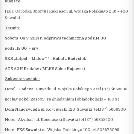
Miejsce:
Hala Ośrodka Sportu i Rekreacji ul. Wojska Polskiego 2 16 – 400
Suwałki
Termin:
Sobota 03.V. 2014 r.
odprawa techniczna godz.14 30
godz. 15.00 – gry
SKB „Litpol – Malow” / „Hubal „ Białystok
AZS AGH Kraków / MLKS Solec Kujawski
Zakwaterowanie:
Hotel „Hańcza”
Suwałki ul. Wojska Polskiego 2 tel.(87) 5666633
nocleg pokój 2osoby ze śniadaniem i obiadokolacja – 150 zł
Dom Nauczyciela
ul. Kościuszki 120 Suwałki tel.(87) 5666900
Hotel “Akvilon”
ul. Kościuszki Suwałki tel (87) 56359400
Hotel PKS Suwałki
ul. Wojska Polskiego 100 tel.503675099