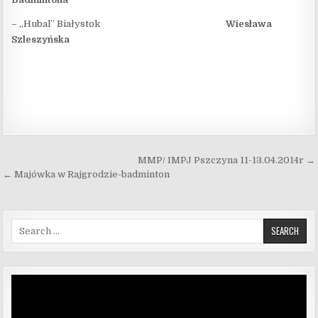
– „Hubal” Białystok
Wiesława
Szleszyńska
Nawigacja wpisu
MMP/ IMPJ Pszczyna 11-13.04.2014r →
← Majówka w Rajgrodzie-badminton
Search for:
Odtwarzacz
video