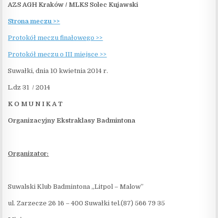
AZS AGH Kraków / MLKS Solec Kujawski
Strona meczu >>
Protokół meczu finałowego >>
Protokół meczu o III miejsce >>
Suwałki, dnia 10 kwietnia 2014 r.
L.dz 31 / 2014
K O M U N I K A T
Organizacyjny Ekstraklasy Badmintona
Organizator:
Suwalski Klub Badmintona „Litpol – Malow”
ul. Zarzecze 26 16 – 400 Suwałki tel.(87) 566 79 35