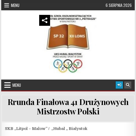
Skip to content
MENU
6 SIERPNIA 2026
UKS Hubal Białystok
Klub Sportowy
MENU
Rrunda Finałowa 41 Drużynowych
Mistrzostw Polski
SKB „Litpol – Malow” / „Hubal „ Białystok