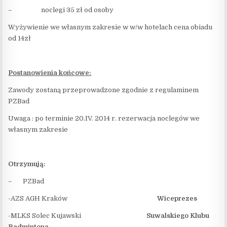
– noclegi 35 zł od osoby
Wyżywienie we własnym zakresie w w/w hotelach cena obiadu
od 14zł
Postanowienia końcowe:
Zawody zostaną przeprowadzone zgodnie z regulaminem
PZBad
Uwaga : po terminie 20.IV. 2014 r. rezerwacja noclegów we
własnym zakresie
Otrzymują:
– PZBad
-AZS AGH Kraków
Wiceprezes
-MLKS Solec Kujawski
Suwalskiego Klubu
Badmintona