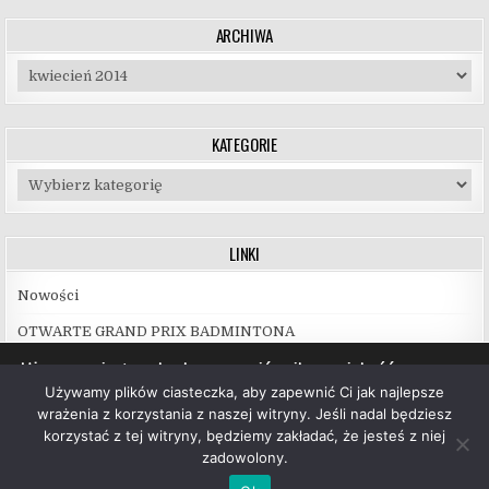
ARCHIWA
Archiwa
KATEGORIE
Kategorie
LINKI
Nowości
OTWARTE GRAND PRIX BADMINTONA
Używamy ciasteczek, aby zapewnić najlepszą jakość
korzystania z naszej witryny.
Używamy plików ciasteczka, aby zapewnić Ci jak najlepsze
Więcej informacji na temat plików ciasteczka, których
wrażenia z korzystania z naszej witryny. Jeśli nadal będziesz
używamy, oraz możliwości ich wyłączenia znajdziesz w
korzystać z tej witryny, będziemy zakładać, że jesteś z niej
ustawieniach
.
zadowolony.
Copyright © 2026 UKS Hubal Białystok
Akceptuj