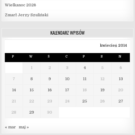
Wielkanoc 2026
Zmarł Jerzy Szuliński
KALENDARZ WPISÓW
kwiecień 2014
P
W
Ś
C
P
S
N
1
2
3
4
5
6
7
8
9
10
11
12
13
14
15
16
17
18
19
20
21
22
23
24
25
26
27
28
29
30
« mar
maj »