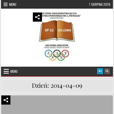
Skip to content
MENU
7 SIERPNIA 2026
UKS Hubal Białystok
Klub Sportowy
MENU
Dzień:
2014-04-09