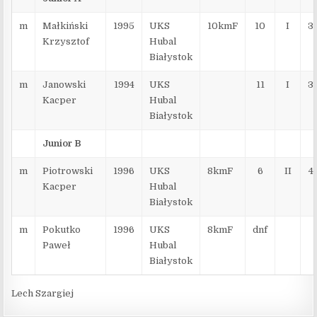
m
Małkiński
1995
UKS
10kmF
10
I
3
Krzysztof
Hubal
Białystok
m
Janowski
1994
UKS
11
I
3
Kacper
Hubal
Białystok
Junior B
m
Piotrowski
1996
UKS
8kmF
6
II
4
Kacper
Hubal
Białystok
m
Pokutko
1996
UKS
8kmF
dnf
Paweł
Hubal
Białystok
Lech Szargiej