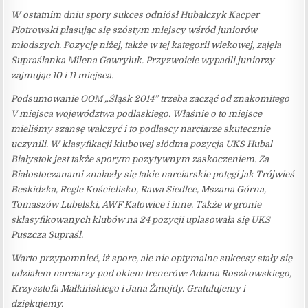
W ostatnim dniu spory sukces odniósł Hubalczyk Kacper
Piotrowski plasując się szóstym miejscy wśród juniorów
młodszych. Pozycję niżej, także w tej kategorii wiekowej, zajęła
Supraślanka Milena Gawryluk. Przyzwoicie wypadli juniorzy
zajmując 10 i 11 miejsca.
Podsumowanie OOM „Śląsk 2014” trzeba zacząć od znakomitego
V miejsca województwa podlaskiego. Właśnie o to miejsce
mieliśmy szansę walczyć i to podlascy narciarze skutecznie
uczynili. W klasyfikacji klubowej siódma pozycja UKS Hubal
Białystok jest także sporym pozytywnym zaskoczeniem. Za
Białostoczanami znalazły się takie narciarskie potęgi jak Trójwieś
Beskidzka, Regle Kościelisko, Rawa Siedlce, Mszana Górna,
Tomaszów Lubelski, AWF Katowice i inne. Także w gronie
sklasyfikowanych klubów na 24 pozycji uplasowała się UKS
Puszcza Supraśl.
Warto przypomnieć, iż spore, ale nie optymalne sukcesy stały się
udziałem narciarzy pod okiem trenerów: Adama Roszkowskiego,
Krzysztofa Małkińskiego i Jana Żmojdy. Gratulujemy i
dziękujemy.