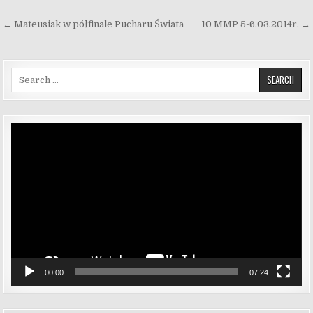
Nawigacja wpisu
← Mateusiak w półfinale Pucharu Świata
10 MMP 5-6.03.2014r. →
Search for:
Odtwarzacz
video
00:00
07:24