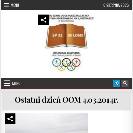
Skip to content
MENU
6 SIERPNIA 2026
UKS Hubal Białystok
Klub Sportowy
MENU
Ostatni dzień OOM 4.03.2014r.