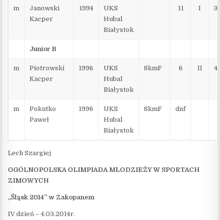
m
Janowski
1994
UKS
11
I
3
Kacper
Hubal
Białystok
Junior B
m
Piotrowski
1996
UKS
8kmF
6
II
4
Kacper
Hubal
Białystok
m
Pokutko
1996
UKS
8kmF
dnf
Paweł
Hubal
Białystok
Lech Szargiej
OGÓLNOPOLSKA OLIMPIADA MŁODZIEŻY W SPORTACH
ZIMOWYCH
„Śląsk 2014” w Zakopanem
IV dzień – 4.03.2014r.