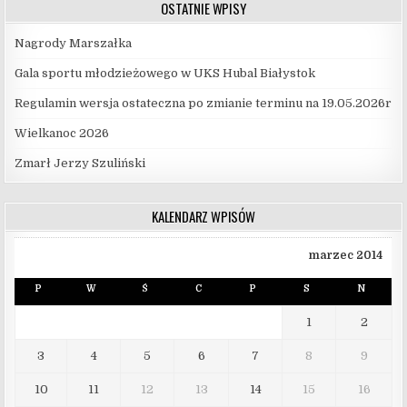
OSTATNIE WPISY
Nagrody Marszałka
Gala sportu młodzieżowego w UKS Hubal Białystok
Regulamin wersja ostateczna po zmianie terminu na 19.05.2026r
Wielkanoc 2026
Zmarł Jerzy Szuliński
KALENDARZ WPISÓW
marzec 2014
P
W
Ś
C
P
S
N
1
2
3
4
5
6
7
8
9
10
11
12
13
14
15
16