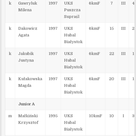
k
Gawryluk
1997
UKS
6kmF
7
III
4
Milena
Puszcza
Supraśl
k
Dakowicz
1997
UKS
6kmF
15
III
2
Agata
Hubal
Białystok
k
Jakubik
1997
UKS
6kmF
22
III
1
Justyna
Hubal
Białystok
k
Kułakowska
1997
UKS
6kmF
20
III
1
Magda
Hubal
Białystok
Junior A
m
Małkiński
1995
UKS
10kmF
10
I
3
Krzysztof
Hubal
Białystok