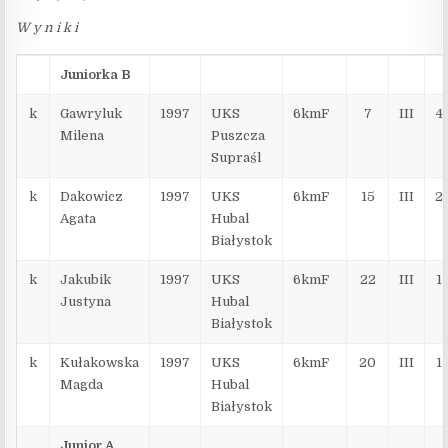
W y n i k i
Juniorka B
k
Gawryluk
1997
UKS
6kmF
7
III
4
Milena
Puszcza
Supraśl
k
Dakowicz
1997
UKS
6kmF
15
III
2
Agata
Hubal
Białystok
k
Jakubik
1997
UKS
6kmF
22
III
1
Justyna
Hubal
Białystok
k
Kułakowska
1997
UKS
6kmF
20
III
1
Magda
Hubal
Białystok
Junior A