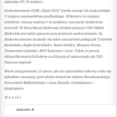
zajmując 10 i 11 miejsca.
Podsumowanie OOM „Śląsk 2014” trzeba zacząć od znakomitego
V miejsca województwa podlaskiego. Właśnie o to miejsce
mieliśmy szansę walczyć i to podlascy narciarze skutecznie
uczynili. W klasyfikacji klubowej siódma pozycja UKS Hubal
Białystok jest także sporym pozytywnym zaskoczeniem. Za
Białostoczanami znalazły się takie narciarskie potęgi jak Trójwieś
Beskidzka, Regle Kościelisko, Rawa Siedlce, Mszana Górna,
Tomaszów Lubelski, AWF Katowice i inne. Także w gronie
sklasyfikowanych klubów na 24 pozycji uplasowała się UKS
Puszcza Supraśl.
Warto przypomnieć, iż spore, ale nie optymalne sukcesy stały się
udziałem narciarzy pod okiem trenerów: Adama Roszkowskiego,
Krzysztofa Małkińskiego i Jana Żmojdy. Gratulujemy i
dziękujemy.
W y n i k i
Juniorka B