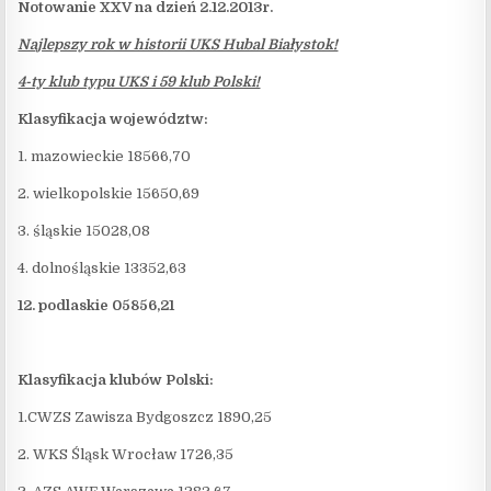
Notowanie XXV na dzień 2.12.2013r.
Najlepszy rok w historii UKS Hubal Białystok!
4-ty klub typu UKS i 59 klub Polski!
Klasyfikacja województw:
1. mazowieckie 18566,70
2. wielkopolskie 15650,69
3. śląskie 15028,08
4. dolnośląskie 13352,63
12. podlaskie 05856,21
Klasyfikacja klubów Polski:
1.CWZS Zawisza Bydgoszcz 1890,25
2. WKS Śląsk Wrocław 1726,35