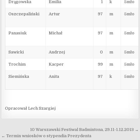
Drągowska
Emilia
1
k
5mło
Oszczepaliński
Artur
97
m
5mło
Panasiuk
Michał
97
m
5mło
Sawicki
Andrzej
0
m
5mło
Trochim
Kacper
99
m
5mło
Siemińska
Anita
97
k
5mło
Opracował Lech Szargiej
Nawigacja wpisu
10 Warszawski Festiwal Badmintona, 29.11-1.12.2013 →
← Termin wniosków o stypendia Prezydenta