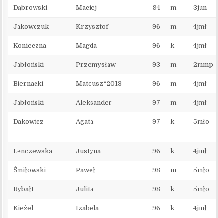
Dąbrowski
Maciej
94
m
3jun
Jakowczuk
Krzysztof
96
m
4jmł
Konieczna
Magda
96
k
4jmł
Jabłoński
Przemysław
93
m
2mmp
Biernacki
Mateusz*2013
96
m
4jmł
Jabłoński
Aleksander
97
m
4jmł
Dakowicz
Agata
97
k
5mło
Lenczewska
Justyna
96
k
4jmł
Śmiłowski
Paweł
98
m
5mło
Rybałt
Julita
98
k
5mło
Kieżel
Izabela
96
k
4jmł