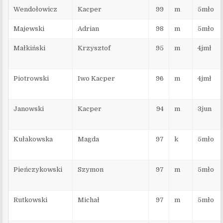
Wendołowicz
Kacper
99
m
5mło
Majewski
Adrian
98
m
5mło
Małkiński
Krzysztof
95
m
4jmł
Piotrowski
Iwo Kacper
96
m
4jmł
Janowski
Kacper
94
m
3jun
Kułakowska
Magda
97
k
5mło
Pieńczykowski
Szymon
97
m
5mło
Rutkowski
Michał
97
m
5mło