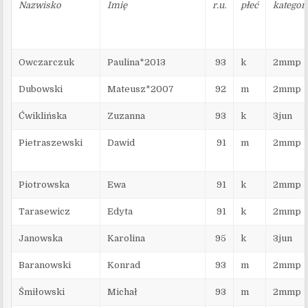
Nazwisko
Imię
r.u.
płeć
kategor
Owczarczuk
Paulina*2013
93
k
2mmp
Dubowski
Mateusz*2007
92
m
2mmp
Ćwiklińska
Zuzanna
93
k
3jun
Pietraszewski
Dawid
91
m
2mmp
Piotrowska
Ewa
91
k
2mmp
Tarasewicz
Edyta
91
k
2mmp
Janowska
Karolina
95
k
3jun
Baranowski
Konrad
93
m
2mmp
Śmiłowski
Michał
93
m
2mmp