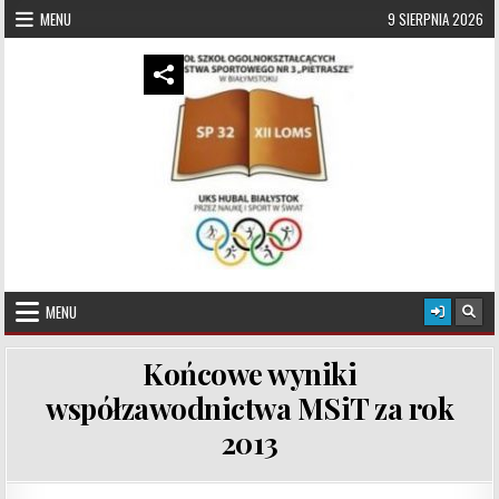
Skip to content
MENU
9 SIERPNIA 2026
UKS Hubal Białystok
Klub Sportowy
MENU
Końcowe wyniki
współzawodnictwa MSiT za rok
2013