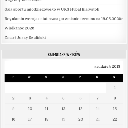
Gala sportu młodzieżowego w UKS Hubal Białystok
Regulamin wersja ostateczna po zmianie terminu na 19.05.2026r
Wielkanoc 2026
Zmarł Jerzy Szuliński
KALENDARZ WPISÓW
grudzień 2013
P
W
Ś
C
P
S
N
1
2
3
4
5
6
7
8
9
10
11
12
13
14
15
16
17
18
19
20
21
22