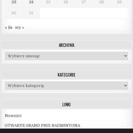
23
24
25
26
27
28
29
30
31
« lis
sty »
ARCHIWA
Archiwa
KATEGORIE
Kategorie
LINKI
Nowości
OTWARTE GRAND PRIX BADMINTONA