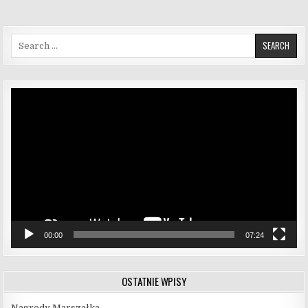
Search for:
Odtwarzacz
video
00:00
07:24
OSTATNIE WPISY
Nagrody Marszałka