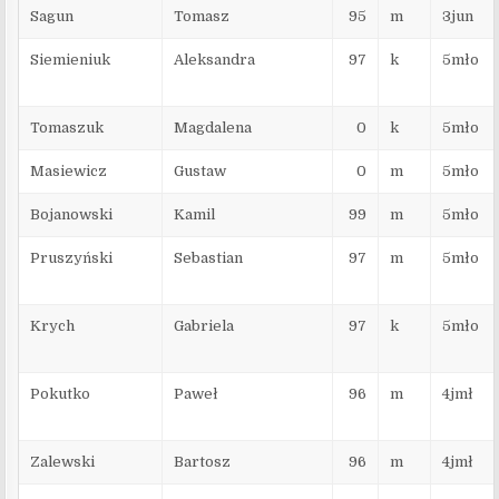
Sagun
Tomasz
95
m
3jun
Siemieniuk
Aleksandra
97
k
5mło
Tomaszuk
Magdalena
0
k
5mło
Masiewicz
Gustaw
0
m
5mło
Bojanowski
Kamil
99
m
5mło
Pruszyński
Sebastian
97
m
5mło
Krych
Gabriela
97
k
5mło
Pokutko
Paweł
96
m
4jmł
Zalewski
Bartosz
96
m
4jmł