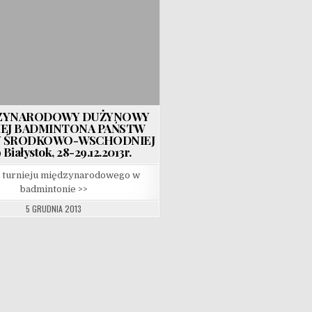
DZYNARODOWY DUŻYNOWY
EJ BADMINTONA PAŃSTW
 ŚRODKOWO-WSCHODNIEJ
 Białystok, 28-29.12.2013r.
 turnieju międzynarodowego w
badmintonie >>
5 GRUDNIA 2013