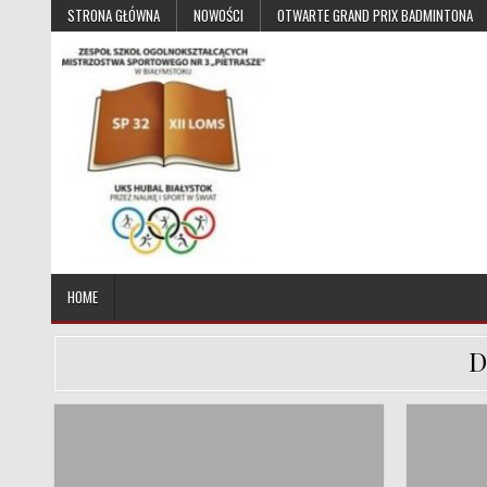
Skip to content
STRONA GŁÓWNA
NOWOŚCI
OTWARTE GRAND PRIX BADMINTONA
UKS Hubal Białystok
Klub Sportowy
HOME
D