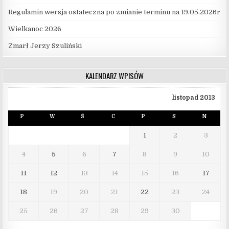
Regulamin wersja ostateczna po zmianie terminu na 19.05.2026r
Wielkanoc 2026
Zmarł Jerzy Szuliński
KALENDARZ WPISÓW
listopad 2013
P
W
Ś
C
P
S
N
1
2
3
4
5
6
7
8
9
10
11
12
13
14
15
16
17
18
19
20
21
22
23
24
25
26
27
28
29
30