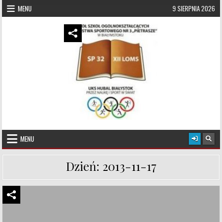
Skip to content
MENU
9 SIERPNIA 2026
UKS Hubal Białystok
Klub Sportowy
MENU
Dzień:
2013-11-17