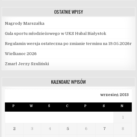
OSTATNIE WPISY
Nagrody Marszałka
Gala sportu młodzieżowego w UKS Hubal Białystok
Regulamin wersja ostateczna po zmianie terminu na 19.05.2026r
Wielkanoc 2026
Zmarł Jerzy Szuliński
KALENDARZ WPISÓW
wrzesień 2013
P
W
Ś
C
P
S
N
1
2
3
4
5
6
7
8