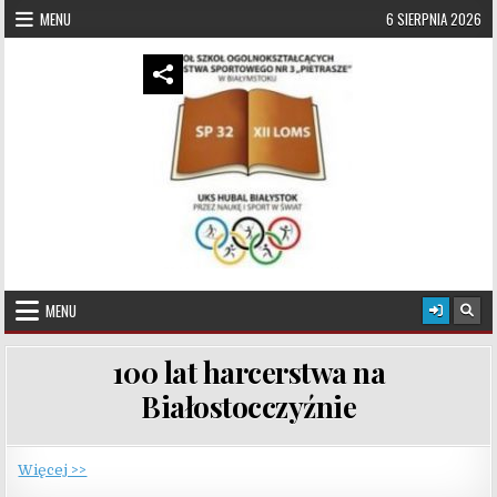
Skip to content
MENU
6 SIERPNIA 2026
UKS Hubal Białystok
Klub Sportowy
MENU
100 lat harcerstwa na
Białostocczyźnie
Więcej >>