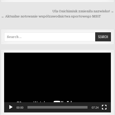
Nawigacja wpisu
Ula Onichimiuk zmieniła nazwisko! →
← Aktualne notowanie współzawodnictwa sportowego MSiT
Search for:
Odtwarzacz
video
00:00
07:24