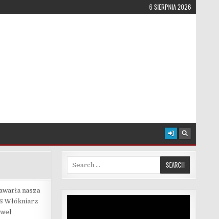
6 SIERPNIA 2026
Search for:
zawarła nasza
Odtwarzacz
KS Włókniarz
video
aweł