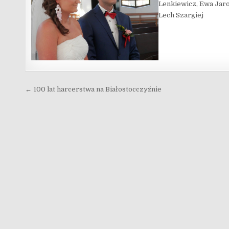
Lenkiewicz, Ewa Jaro
Lech Szargiej
Nawigacja wpisu
← 100 lat harcerstwa na Białostocczyźnie