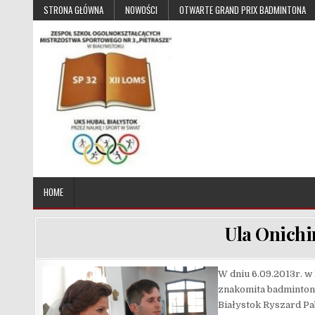
Skip to content
STRONA GŁÓWNA
NOWOŚCI
OTWARTE GRAND PRIX BADMINTONA
UKS Hubal Białystok
Klub Sportowy
HOME
Ula Onichi
W dniu 6.09.2013r. w
znakomita badmintoni
Białystok Ryszard Pa