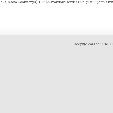
cka, Nadia Kostiuczyk). Uli i Ryszardowi serdecznie gratulujemy i tr
Decyzje Zarzadu UKS Hu