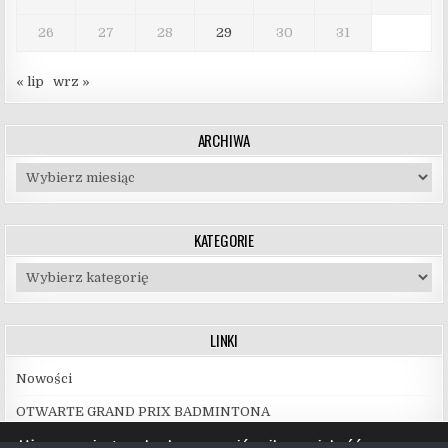
26
27
28
29
30
31
« lip
wrz »
ARCHIWA
Archiwa
KATEGORIE
Kategorie
LINKI
Nowości
OTWARTE GRAND PRIX BADMINTONA
Używamy ciasteczek, aby zapewnić najlepszą jakość