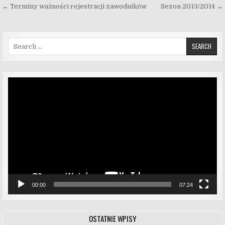
Nawigacja wpisu
← Terminy ważności rejestracji zawodników
Sezon 2013/2014 →
Search for:
Odtwarzacz
video
00:00
07:24
OSTATNIE WPISY