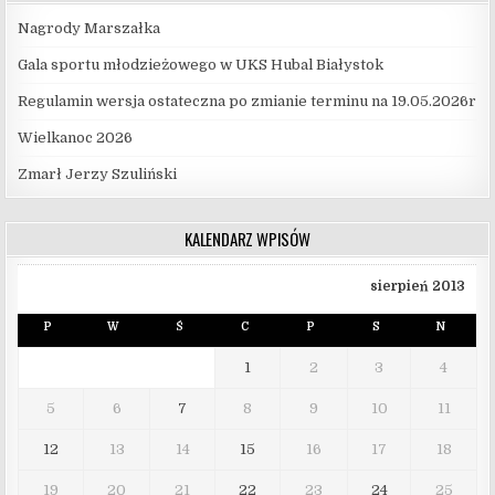
Nagrody Marszałka
Gala sportu młodzieżowego w UKS Hubal Białystok
Regulamin wersja ostateczna po zmianie terminu na 19.05.2026r
Wielkanoc 2026
Zmarł Jerzy Szuliński
KALENDARZ WPISÓW
sierpień 2013
P
W
Ś
C
P
S
N
1
2
3
4
5
6
7
8
9
10
11
12
13
14
15
16
17
18
19
20
21
22
23
24
25