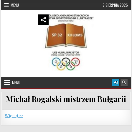
Skip to content
MENU
7 SIERPNIA 2026
UKS Hubal Białystok
Klub Sportowy
MENU
Michał Rogalski mistrzem Bułgarii
Więcej >>