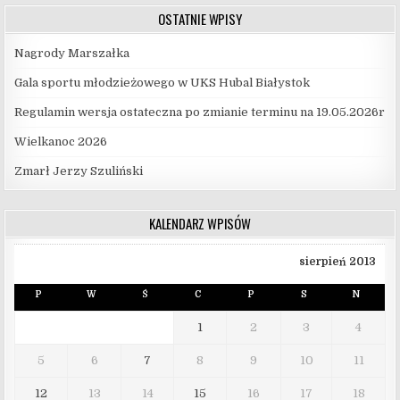
OSTATNIE WPISY
Nagrody Marszałka
Gala sportu młodzieżowego w UKS Hubal Białystok
Regulamin wersja ostateczna po zmianie terminu na 19.05.2026r
Wielkanoc 2026
Zmarł Jerzy Szuliński
KALENDARZ WPISÓW
sierpień 2013
P
W
Ś
C
P
S
N
1
2
3
4
5
6
7
8
9
10
11
12
13
14
15
16
17
18