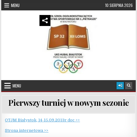
Skip to content
MENU
10 SIERPNIA 2026
UKS Hubal Białystok
Klub Sportowy
MENU
Pierwszy turniej w nowym sezonie
OTJM Białystok, 14-15.09.2013r doc >>
Strona internetowa >>