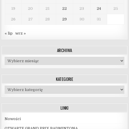
19
20
21
22
23
24
25
26
27
28
29
30
31
« lip
wrz »
ARCHIWA
Archiwa
KATEGORIE
Kategorie
LINKI
Nowości
OTWARTE GRAND PRIX BADMINTONA