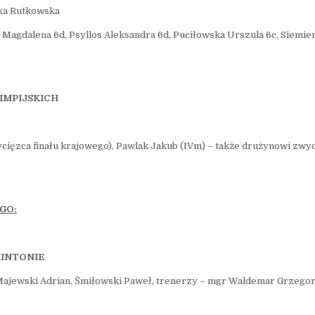
zka Rutkowska
 Magdalena 6d, Psyllos Aleksandra 6d, Puciłowska Urszula 6c, Siemi
IMPIJSKICH
ycięzca finału krajowego), Pawlak Jakub (IVm) – także drużynowi zwyc
GO:
INTONIE
 Majewski Adrian, Śmiłowski Paweł, trenerzy – mgr Waldemar Grzego