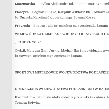
Matematyka
– Psyllos Aleksandra 6d, opiekun mgr Agnies
Plastyka
– Bogusz Julia 6c, Karpiuk Wiktoria 6b, Kozłowska
6c, Snarska Karolina 6a, opiekun mgr Joanna Koszel
Przyroda
– Bogusz Julia 6c, opiekun mgr Agnieszka Łopata
WOJEWÓDZKA OLIMPIADA WIEDZY O IGRZYSKACH OL
„LONDYN 2012”
Cydzik Mateusz (Im), Jurgiel Michał (IIm i indywidualny zw
krajowego, opiekun mgr Agnieszka Łopata
SPORTOWI MISTRZOWIE WOJEWÓDZTWA PODLASKIE
GIMNAZJADA WOJEWÓDZTWA PODLASKIEGO W BADM
Badminton
– Jabłoński Aleksander, Kędzierski Arkadiusz,
Tomasz Botwina