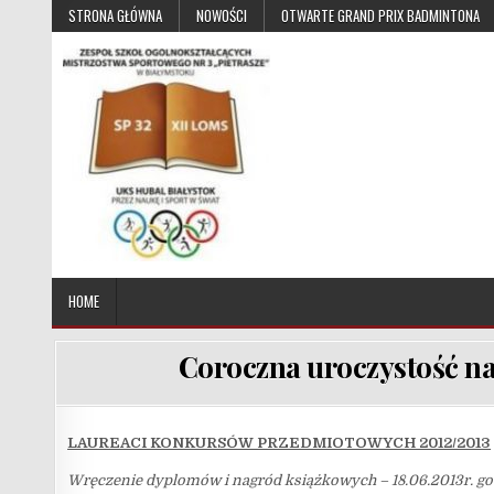
Skip to content
STRONA GŁÓWNA
NOWOŚCI
OTWARTE GRAND PRIX BADMINTONA
UKS Hubal Białystok
Klub Sportowy
HOME
Coroczna uroczystość na
LAUREACI KONKURSÓW PRZEDMIOTOWYCH 2012/2013
Wręczenie dyplomów i nagród książkowych – 18.06.2013r. go