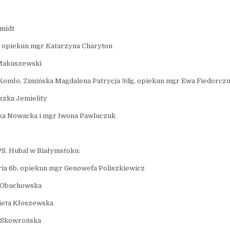
zmidt
, opiekun mgr Katarzyna Charyton
 Makuszewski
Komło, Zimińska Magdalena Patrycja 3dg, opiekun mgr Ewa Fiedorcz
szka Jemielity
ka Nowacka i mgr Iwona Pawluczuk
S. Hubal w Białymstoku:
ia 6b, opiekun mgr Genowefa Poliszkiewicz
a Obuchowska
ieta Kłoszewska
a Skowrońska