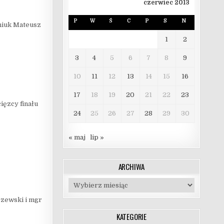
czerwiec 2013
P
W
Ś
C
P
S
N
eniuk Mateusz
1
2
3
4
5
6
7
8
9
10
11
12
13
14
15
16
17
18
19
20
21
22
23
ięzcy finału
24
25
26
27
28
29
30
« maj
lip »
ARCHIWA
Archiwa
rzewski i mgr
KATEGORIE