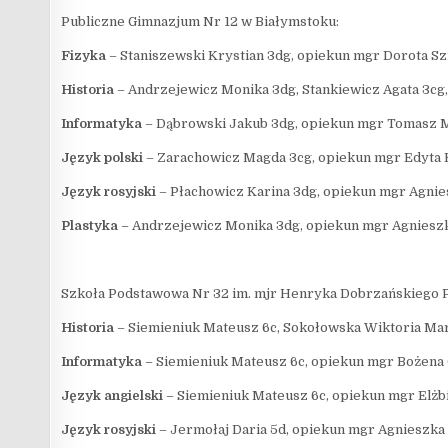
Publiczne Gimnazjum Nr 12 w Białymstoku:
Fizyka
– Staniszewski Krystian 3dg, opiekun mgr Dorota S
Historia
– Andrzejewicz Monika 3dg, Stankiewicz Agata 3cg
Informatyka
– Dąbrowski Jakub 3dg, opiekun mgr Tomasz
Język polski
– Zarachowicz Magda 3cg, opiekun mgr Edyta 
Język rosyjski
– Płachowicz Karina 3dg, opiekun mgr Agnie
Plastyka
– Andrzejewicz Monika 3dg, opiekun mgr Agniesz
Szkoła Podstawowa Nr 32 im. mjr Henryka Dobrzańskiego P
Historia
– Siemieniuk Mateusz 6c, Sokołowska Wiktoria Mar
Informatyka
– Siemieniuk Mateusz 6c, opiekun mgr Bożen
Język angielski
– Siemieniuk Mateusz 6c, opiekun mgr Elżb
Język rosyjski
– Jermołaj Daria 5d, opiekun mgr Agnieszk