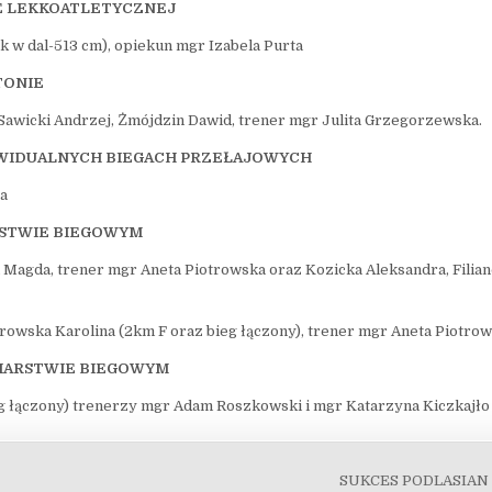
E LEKKOATLETYCZNEJ
ok w dal-513 cm), opiekun mgr Izabela Purta
TONIE
awicki Andrzej, Żmójdzin Dawid, trener mgr Julita Grzegorzewska.
WIDUALNYCH BIEGACH PRZEŁAJOWYCH
ta
RSTWIE BIEGOWYM
 Magda, trener mgr Aneta Piotrowska oraz Kozicka Aleksandra, Filia
rowska Karolina (2km F oraz bieg łączony), trener mgr Aneta Piotro
IARSTWIE BIEGOWYM
eg łączony) trenerzy mgr Adam Roszkowski i mgr Katarzyna Kiczkajło
SUKCES PODLASIAN 