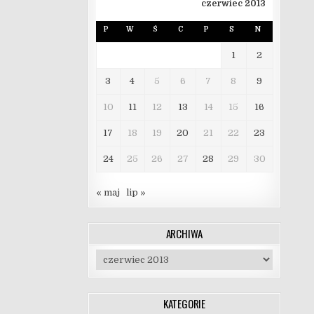
czerwiec 2013
P
W
Ś
C
P
S
N
1
2
3
4
5
6
7
8
9
10
11
12
13
14
15
16
17
18
19
20
21
22
23
24
25
26
27
28
29
30
« maj
lip »
ARCHIWA
Archiwa
KATEGORIE