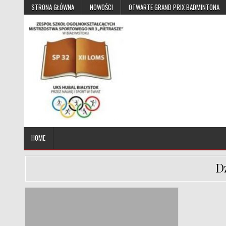
Skip to content
STRONA GŁÓWNA
NOWOŚCI
OTWARTE GRAND PRIX BADMINTONA
UKS Hubal Białystok
Klub Sportowy
HOME
D