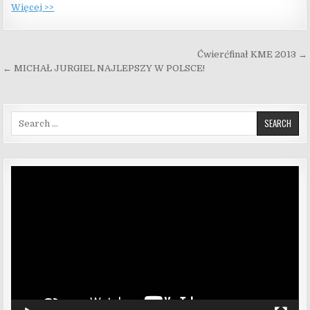
Więcej >>
Nawigacja wpisu
Ćwierćfinał KME 2013 →
← MICHAŁ JURGIEL NAJLEPSZY W POLSCE!
Search for:
Odtwarzacz
video