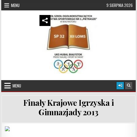
Skip to content
MENU
9 SIERPNIA 2026
UKS Hubal Białystok
Klub Sportowy
MENU
Finały Krajowe Igrzyska i
Gimnazjady 2013