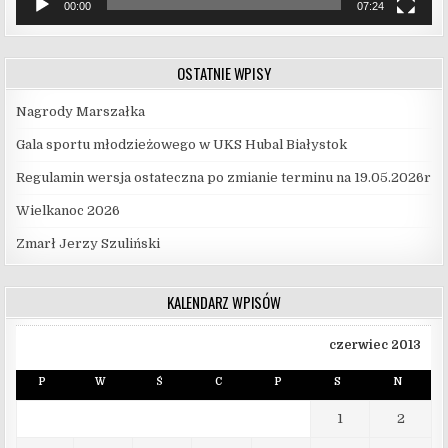
00:00
07:24
OSTATNIE WPISY
Nagrody Marszałka
Gala sportu młodzieżowego w UKS Hubal Białystok
Regulamin wersja ostateczna po zmianie terminu na 19.05.2026r
Wielkanoc 2026
Zmarł Jerzy Szuliński
KALENDARZ WPISÓW
czerwiec 2013
P
W
Ś
C
P
S
N
1
2