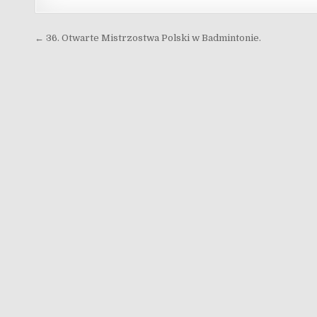
Nawigacja wpisu
← 36. Otwarte Mistrzostwa Polski w Badmintonie.