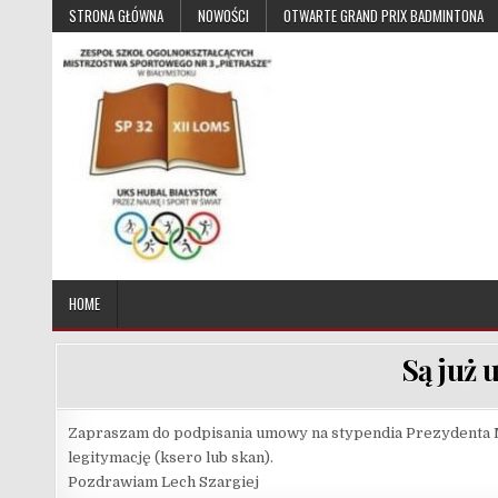
Skip to content
STRONA GŁÓWNA
NOWOŚCI
OTWARTE GRAND PRIX BADMINTONA
UKS Hubal Białystok
Klub Sportowy
HOME
Są już
Zapraszam do podpisania umowy na stypendia Prezydenta M
legitymację (ksero lub skan).
Pozdrawiam Lech Szargiej