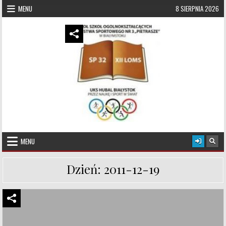
Skip to content
MENU
8 SIERPNIA 2026
UKS Hubal Białystok
Klub Sportowy
MENU
Dzień:
2011-12-19