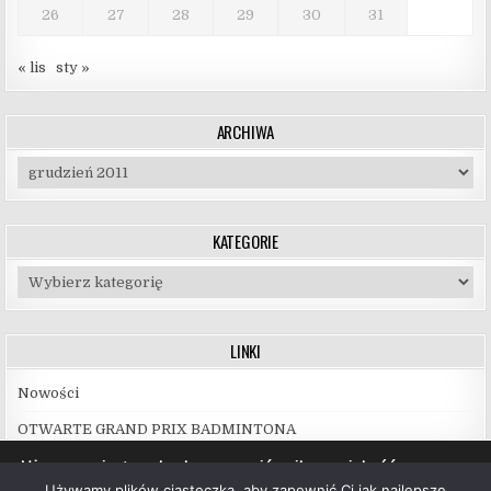
26
27
28
29
30
31
« lis
sty »
ARCHIWA
Archiwa
KATEGORIE
Kategorie
LINKI
Nowości
OTWARTE GRAND PRIX BADMINTONA
Używamy ciasteczek, aby zapewnić najlepszą jakość
korzystania z naszej witryny.
Używamy plików ciasteczka, aby zapewnić Ci jak najlepsze