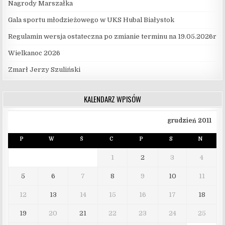
Nagrody Marszałka
Gala sportu młodzieżowego w UKS Hubal Białystok
Regulamin wersja ostateczna po zmianie terminu na 19.05.2026r
Wielkanoc 2026
Zmarł Jerzy Szuliński
KALENDARZ WPISÓW
grudzień 2011
P
W
Ś
C
P
S
N
1
2
3
4
5
6
7
8
9
10
11
12
13
14
15
16
17
18
19
20
21
22
23
24
25