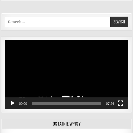
Search for:
Odtwarzacz
video
00:00
07:24
OSTATNIE WPISY