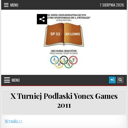
Skip to content
MENU
7 SIERPNIA 2026
UKS Hubal Białystok
Klub Sportowy
MENU
X Turniej Podlaski Yonex Games
2011
Wyniki >>