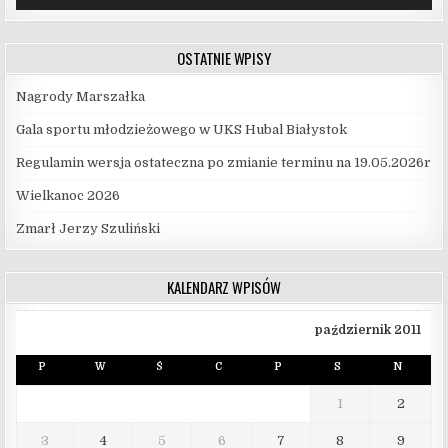
OSTATNIE WPISY
Nagrody Marszałka
Gala sportu młodzieżowego w UKS Hubal Białystok
Regulamin wersja ostateczna po zmianie terminu na 19.05.2026r
Wielkanoc 2026
Zmarł Jerzy Szuliński
KALENDARZ WPISÓW
październik 2011
P
W
Ś
C
P
S
N
1
2
3
4
5
6
7
8
9