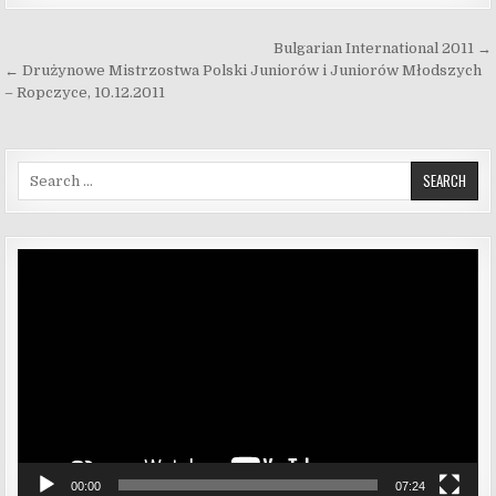
Nawigacja wpisu
Bulgarian International 2011 →
← Drużynowe Mistrzostwa Polski Juniorów i Juniorów Młodszych
– Ropczyce, 10.12.2011
Search for:
Odtwarzacz
video
00:00
07:24