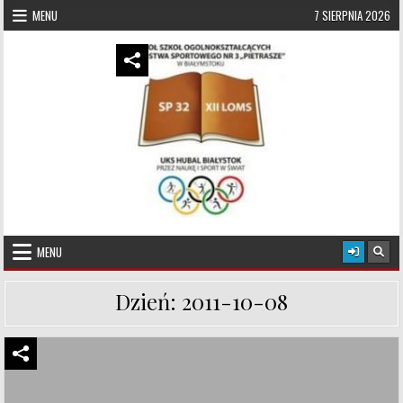
Skip to content
MENU
7 SIERPNIA 2026
UKS Hubal Białystok
Klub Sportowy
MENU
Dzień:
2011-10-08