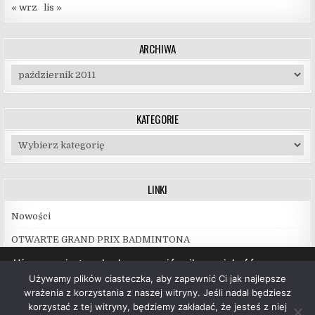
« wrz
lis »
ARCHIWA
Archiwa
KATEGORIE
Kategorie
LINKI
Nowości
OTWARTE GRAND PRIX BADMINTONA
Używamy ciasteczek, aby zapewnić najlepszą jakość
korzystania z naszej witryny.
Używamy plików ciasteczka, aby zapewnić Ci jak najlepsze
Więcej informacji na temat plików ciasteczka, których
wrażenia z korzystania z naszej witryny. Jeśli nadal będziesz
używamy, oraz możliwości ich wyłączenia znajdziesz w
korzystać z tej witryny, będziemy zakładać, że jesteś z niej
ustawieniach
.