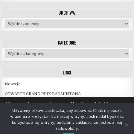
ARCHIWA
Archiwa
KATEGORIE
Kategorie
LINKI
Nowości
OTWARTE GRAND PRIX BADMINTONA
Używamy ciasteczek, aby zapewnić najlepszą jakość
korzystania z naszej witryny.
Używamy plików ciasteczka, aby zapewnić Ci jak najlepsze
Więcej informacji na temat plików ciasteczka, których
wrażenia z korzystania z naszej witryny. Jeśli nadal będziesz
używamy, oraz możliwości ich wyłączenia znajdziesz w
korzystać z tej witryny, będziemy zakładać, że jesteś z niej
ustawieniach
.
zadowolony.
Copyright © 2026 UKS Hubal Białystok