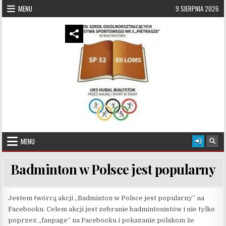
Skip to content
MENU
9 SIERPNIA 2026
UKS Hubal Białystok
Klub Sportowy
MENU
Badminton w Polsce jest popularny
Jestem twórcą akcji „Badminton w Polsce jest popularny” na
Facebooku. Celem akcji jest zebranie badmintonistów i nie tylko
poprzez „fanpage” na Facebooku i pokazanie polakom że