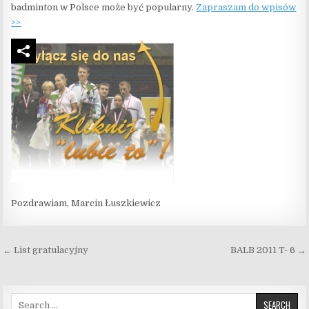
badminton w Polsce może być popularny.
Zapraszam do wpisów
>>
Pozdrawiam, Marcin Łuszkiewicz
Nawigacja wpisu
← List gratulacyjny
BALB 2011 T- 6 →
Search for: