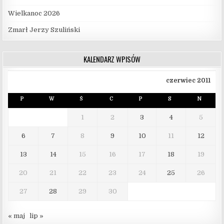
Wielkanoc 2026
Zmarł Jerzy Szuliński
KALENDARZ WPISÓW
czerwiec 2011
P
W
Ś
C
P
S
N
1
2
3
4
5
6
7
8
9
10
11
12
13
14
15
16
17
18
19
20
21
22
23
24
25
26
27
28
29
30
« maj
lip »