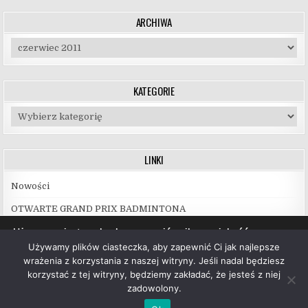
ARCHIWA
Archiwa
KATEGORIE
Kategorie
LINKI
Nowości
OTWARTE GRAND PRIX BADMINTONA
Używamy ciasteczek, aby zapewnić najlepszą jakość
korzystania z naszej witryny.
Używamy plików ciasteczka, aby zapewnić Ci jak najlepsze
Więcej informacji na temat plików ciasteczka, których
wrażenia z korzystania z naszej witryny. Jeśli nadal będziesz
używamy, oraz możliwości ich wyłączenia znajdziesz w
korzystać z tej witryny, będziemy zakładać, że jesteś z niej
ustawieniach
.
zadowolony.
Copyright © 2026 UKS Hubal Białystok
Akceptuj