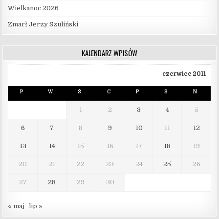
Wielkanoc 2026
Zmarł Jerzy Szuliński
KALENDARZ WPISÓW
czerwiec 2011
P
W
Ś
C
P
S
N
1
2
3
4
5
6
7
8
9
10
11
12
13
14
15
16
17
18
19
20
21
22
23
24
25
26
27
28
29
30
« maj
lip »