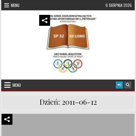
Skip to content
MENU
6 SIERPNIA 2026
UKS Hubal Białystok
Klub Sportowy
MENU
Dzień:
2011-06-12