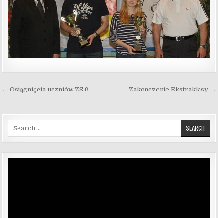
Nawigacja wpisu
← Osiągnięcia uczniów ZS 6
Zakonczenie Ekstraklasy →
Search for:
Odtwarzacz
video