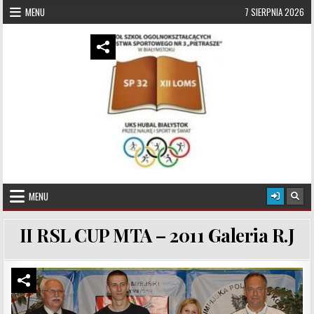
Skip to content
MENU
7 SIERPNIA 2026
UKS Hubal Białystok
Klub Sportowy
MENU
II RSL CUP MTA – 2011 Galeria R.J