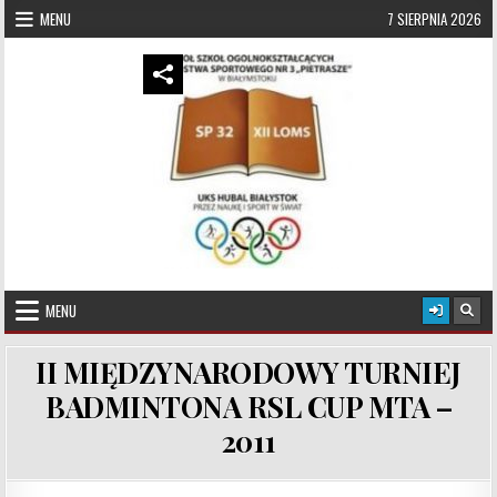
Skip to content
MENU
7 SIERPNIA 2026
UKS Hubal Białystok
Klub Sportowy
MENU
II MIĘDZYNARODOWY TURNIEJ
BADMINTONA RSL CUP MTA –
2011