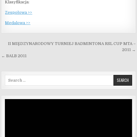
Klasyfikacja:
Zespołowa >>
Medalowa >>
Nawigacja wpisu
II MIĘDZYNARODOWY TURNIEJ BADMINTONA RSL CUP MTA –
2011 →
← BALB 2011
Search for:
Odtwarzacz
video