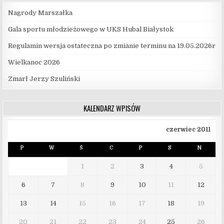
Nagrody Marszałka
Gala sportu młodzieżowego w UKS Hubal Białystok
Regulamin wersja ostateczna po zmianie terminu na 19.05.2026r
Wielkanoc 2026
Zmarł Jerzy Szuliński
KALENDARZ WPISÓW
czerwiec 2011
P
W
Ś
C
P
S
N
1
2
3
4
5
6
7
8
9
10
11
12
13
14
15
16
17
18
19
20
21
22
23
24
25
26