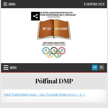
Skip to content
MENU
8 SIERPNIA 2026
UKS Hubal Białystok
Klub Sportowy
MENU
Półfinał DMP
UKS Hubal Białystok – Lks Technik Głubczyce 1 : 5
>>