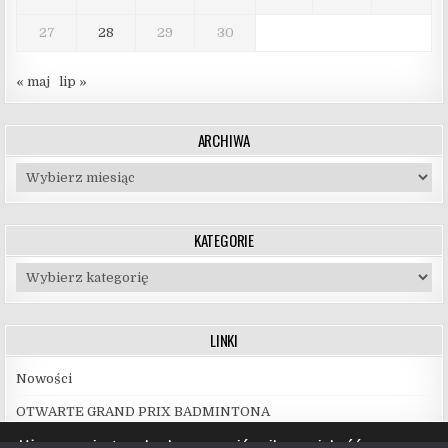
27
28
29
30
« maj
lip »
ARCHIWA
Archiwa
KATEGORIE
Kategorie
LINKI
Nowości
OTWARTE GRAND PRIX BADMINTONA
Używamy ciasteczek, aby zapewnić najlepszą jakość