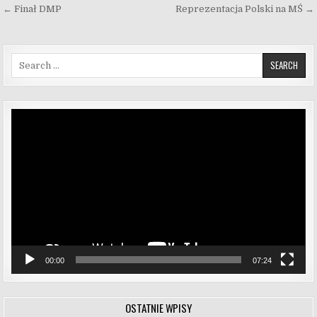
Nawigacja wpisu
← Finał DMP
Reprezentacja Polski na MŚ →
Search for:
Odtwarzacz
video
00:00
07:24
OSTATNIE WPISY