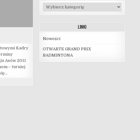
Kategorie
LINKI
Nowości
rtowymi Kadry
OTWARTE GRAND PRIX
erminy
BADMINTONA
ju Asów 2011
om:– turniej
się…