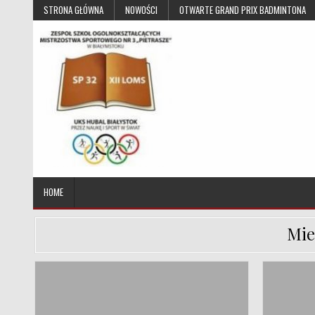
Skip to content
STRONA GŁÓWNA
NOWOŚCI
OTWARTE GRAND PRIX BADMINTONA
UKS Hubal Białystok
Klub Sportowy
HOME
Mie