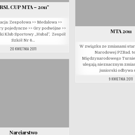
„RSL CUP MTA – 2011”
kacja: Zespołowa >> Medalowa >>
ry pojedyncze >> Gry podwójne >>
MTA 2011
i Klub Sportowy „Hubal”, Zespół
Szkół Nr 6…
W związku ze zmianami sta
20 KWIETNIA 2011
Narodowej PZBad. t
Międzynarodowego Turnie
ulegają nieznacznym zmian
juniorski odbywa 
9 KWIETNIA 2011
Narciarstwo