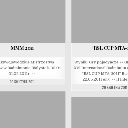
MMM 2011
“RSL CUP MTA-2
zywojewódzkie Mistrzostwa
Wyniki: Gry pojedyncze >> G
 w Badmintonie Białystok, 30.04-
XVI International Badminton
01.05.2011r. >>
“RSL CUP MTA-2011” Biał
22.05.2011 eng. >> II Int
20 KWIETNIA 2011
20 KWIETNIA 2011