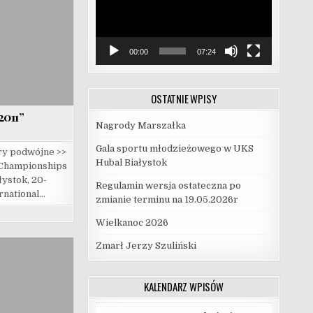
00:00
07:24
OSTATNIE WPISY
011”
Nagrody Marszałka
Gala sportu młodzieżowego w UKS
ry podwójne >>
Hubal Białystok
 Championships
ystok, 20-
Regulamin wersja ostateczna po
ernational…
zmianie terminu na 19.05.2026r
Wielkanoc 2026
Zmarł Jerzy Szuliński
KALENDARZ WPISÓW