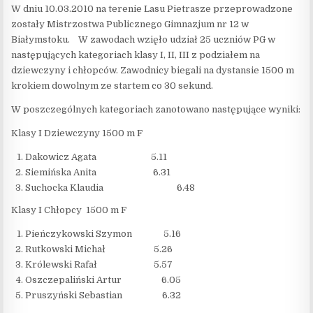
W dniu 10.03.2010 na terenie Lasu Pietrasze przeprowadzone
zostały Mistrzostwa Publicznego Gimnazjum nr 12 w
Białymstoku. W zawodach wzięło udział 25 uczniów PG w
następujących kategoriach klasy I, II, III z podziałem na
dziewczyny i chłopców. Zawodnicy biegali na dystansie 1500 m
krokiem dowolnym ze startem co 30 sekund.
W poszczególnych kategoriach zanotowano następujące wyniki:
Klasy I Dziewczyny 1500 m F
Dakowicz Agata 5.11
Siemińska Anita 6.31
Suchocka Klaudia 6.48
Klasy I Chłopcy 1500 m F
Pieńczykowski Szymon 5.16
Rutkowski Michał 5.26
Królewski Rafał 5.57
Oszczepaliński Artur 6.05
Pruszyński Sebastian 6.32