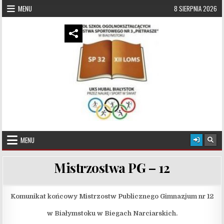
Skip to content
MENU
8 SIERPNIA 2026
UKS Hubal Białystok
Klub Sportowy
MENU
Mistrzostwa PG – 12
Komunikat końcowy Mistrzostw Publicznego Gimnazjum nr 12
w Białymstoku w Biegach Narciarskich.