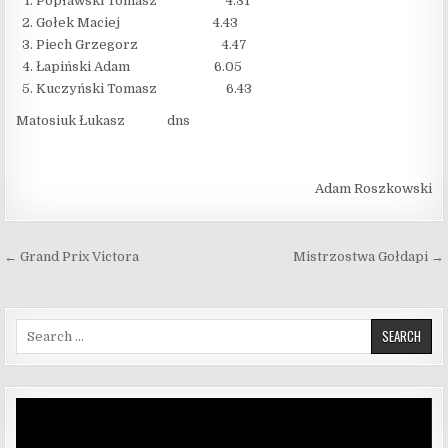
Popławski Tomasz 4.31
Gołek Maciej 4.43
Piech Grzegorz 4.47
Łapiński Adam 6.05
Kuczyński Tomasz 6.43
Matosiuk Łukasz dns
Adam Roszkowski
Nawigacja wpisu
← Grand Prix Victora
Mistrzostwa Gołdapi →
Search for:
Odtwarzacz
video