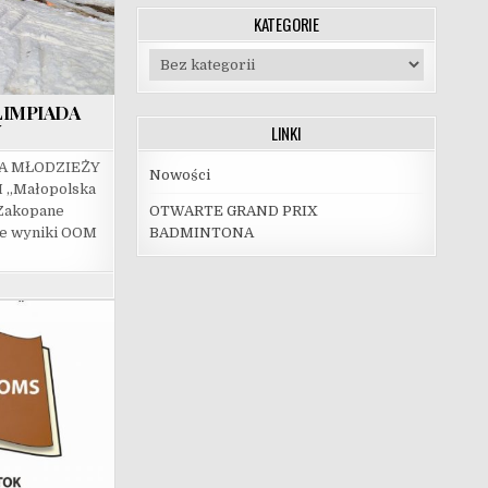
KATEGORIE
Kategorie
IMPIADA
Y
LINKI
A MŁODZIEŻY
Nowości
 „Małopolska
6r. Zakopane
OTWARTE GRAND PRIX
re wyniki OOM
BADMINTONA