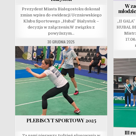
W za
Prezydent Miasta Białegostoku dokonał
młodzie
zmian wpisu do ewidencji Uczniowskiego
Klubu Sportowego „Hubal” Białystok –
„II GAL
decyzja w załączeniu.W związku z
HUBAL BI
powyższym…
Mistr
17.06
30 GRUDNIA 2025
PLEBISCYT SPORTOWY 2025
III r
Za nami pierwszy tydzień głosowania w