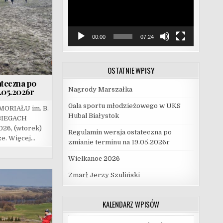
00:00
07:24
OSTATNIE WPISY
ateczna po
Nagrody Marszałka
.05.2026r
Gala sportu młodzieżowego w UKS
ORIAŁU im. B.
Hubal Białystok
BIEGACH
26, (wtorek)
Regulamin wersja ostateczna po
ze. Więcej…
zmianie terminu na 19.05.2026r
Wielkanoc 2026
Zmarł Jerzy Szuliński
KALENDARZ WPISÓW