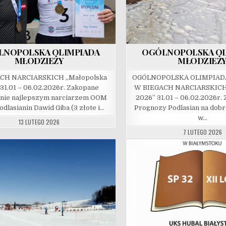
LNOPOLSKA OLIMPIADA
OGÓLNOPOLSKA OL
MŁODZIEŻY
MŁODZIEŻ
CH NARCIARSKICH „Małopolska
OGÓLNOPOLSKA OLIMPIAD
31.01 – 06.02.2026r. Zakopane
W BIEGACH NARCIARSKICH
znie najlepszym narciarzem OOM
2026” 31.01 – 06.02.202
odlasianin Dawid Giba (3 złote i…
Prognozy Podlasian na dob
w…
13 LUTEGO 2026
7 LUTEGO 2026