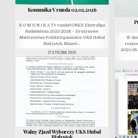
Komunika V runda 02.02.2026
P
K O M U N I K A TV rundaYONEX Ekstraliga
Badmintona 2025/2026 – Drużynowe
Mistrzostwa PolskiOrganizator:UKS Hubal
W dni
Białystok, Miasto…
rozpoc
2025/26
21 STYCZNIA 2026
Walny Zjazd Wyborczy UKS Hubal
Białystok