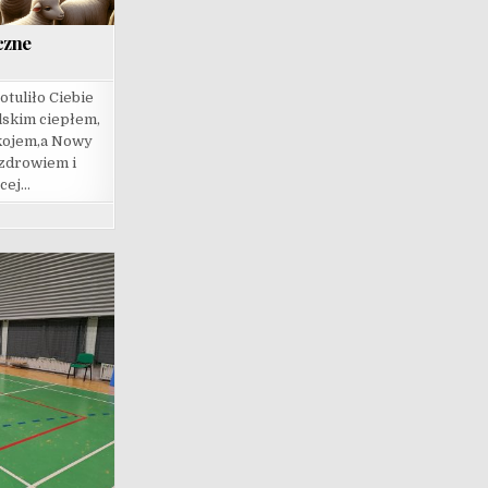
czne
tuliło Ciebie
skim ciepłem,
okojem,a Nowy
zdrowiem i
cej…