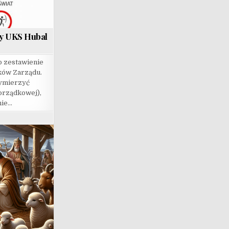
zy UKS Hubal
 zestawienie
nków Zarządu.
zymierzyć
porządkowej),
nie…