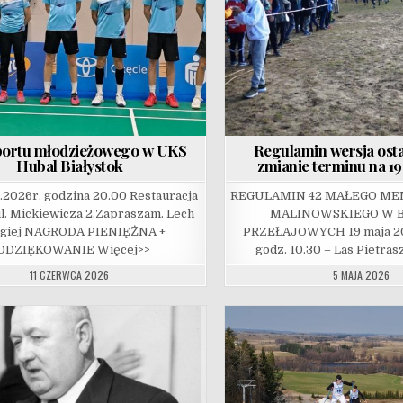
portu młodzieżowego w UKS
Regulamin wersja ost
Hubal Białystok
zmianie terminu na 19
6.2026r. godzina 20.00 Restauracja
REGULAMIN 42 MAŁEGO MEM
l. Mickiewicza 2.Zapraszam. Lech
MALINOWSKIEGO W 
rgiej NAGRODA PIENIĘŻNA +
PRZEŁAJOWYCH 19 maja 20
ODZIĘKOWANIE Więcej>>
godz. 10.30 – Las Pietras
11 CZERWCA 2026
5 MAJA 2026