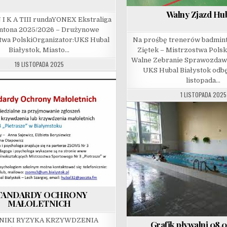
Walny Zjazd Hu
 I K A TIII rundaYONEX Ekstraliga
ntona 2025/2026 – Drużynowe
twa PolskiOrganizator:UKS Hubal
Na prośbę trenerów badmint
Białystok, Miasto…
Ziętek – Mistrzostwa Pols
Walne Zebranie Sprawozda
19 LISTOPADA 2025
UKS Hubal Białystok odbę
listopada…
1 LISTOPADA 2025
TANDARDY OCHRONY
MAŁOLETNICH
NIKI RYZYKA KRZYWDZENIA
Grafik pływalni 08.0