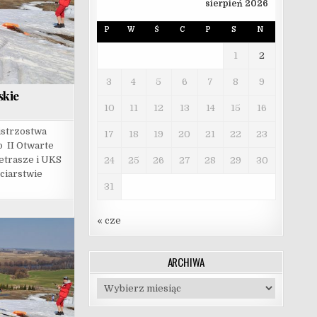
sierpień 2026
P
W
Ś
C
P
S
N
1
2
3
4
5
6
7
8
9
skie
10
11
12
13
14
15
16
strzostwa
17
18
19
20
21
22
23
 II Otwarte
etrasze i UKS
24
25
26
27
28
29
30
ciarstwie
31
« cze
ARCHIWA
Archiwa