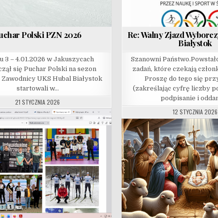
uchar Polski PZN 2026
Re: Walny Zjazd Wyborc
Białystok
u 3 – 4.01.2026 w Jakuszycach
Szanowni Państwo.Powstało
zął się Puchar Polski na sezon
zadań, które czekają czło
. Zawodnicy UKS Hubal Białystok
Proszę do tego się pr
startowali w…
(zakreślając cyfrę liczby 
podpisanie i odda
21 STYCZNIA 2026
12 STYCZNIA 2026