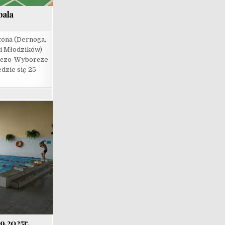
bala
ona (Dernoga,
ki Młodzików)
wczo-Wyborcze
dzie się 25
9.2025r.