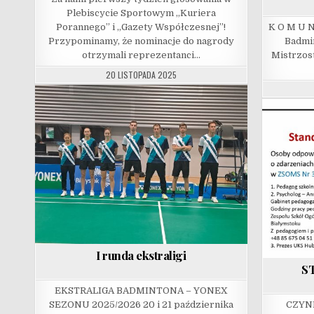
Plebiscycie Sportowym „Kuriera
Porannego” i „Gazety Współczesnej”!
K O M U N
Przypominamy, że nominacje do nagrody
Badmi
otrzymali reprezentanci…
Mistrzos
20 LISTOPADA 2025
I runda ekstraligi
S
EKSTRALIGA BADMINTONA – YONEX
SEZONU 2025/2026 20 i 21 października
CZYN