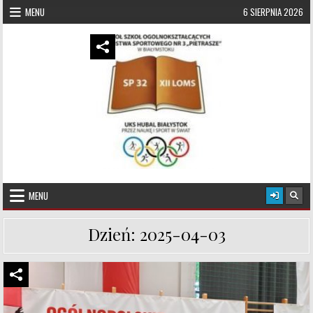
Skip to content
MENU
6 SIERPNIA 2026
UKS Hubal Białystok
Klub Sportowy
MENU
Dzień:
2025-04-03