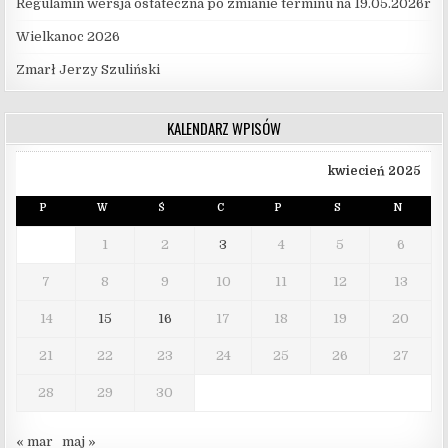
Regulamin wersja ostateczna po zmianie terminu na 19.05.2026r
Wielkanoc 2026
Zmarł Jerzy Szuliński
KALENDARZ WPISÓW
kwiecień 2025
P
W
Ś
C
P
S
N
1
2
3
4
5
6
7
8
9
10
11
12
13
14
15
16
17
18
19
20
21
22
23
24
25
26
27
28
29
30
« mar
maj »