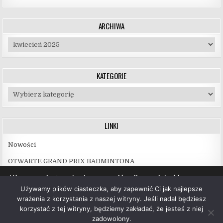
ARCHIWA
Archiwa
KATEGORIE
Kategorie
LINKI
Nowości
OTWARTE GRAND PRIX BADMINTONA
Używamy ciasteczek, aby zapewnić najlepszą jakość
korzystania z naszej witryny.
Używamy plików ciasteczka, aby zapewnić Ci jak najlepsze
Więcej informacji na temat plików ciasteczka, których
wrażenia z korzystania z naszej witryny. Jeśli nadal będziesz
używamy, oraz możliwości ich wyłączenia znajdziesz w
korzystać z tej witryny, będziemy zakładać, że jesteś z niej
ustawieniach
.
zadowolony.