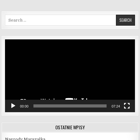
Search for:
Odtwarzacz
video
00:00
07:24
OSTATNIE WPISY
Nagrody Marszałka