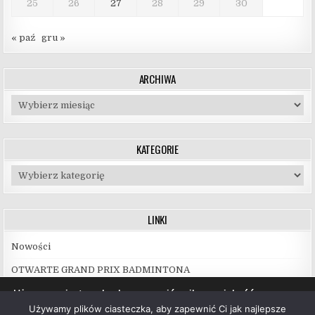
25
26
27
28
29
30
« paź
gru »
ARCHIWA
Archiwa
KATEGORIE
Kategorie
LINKI
Nowości
OTWARTE GRAND PRIX BADMINTONA
Używamy ciasteczek, aby zapewnić najlepszą jakość
korzystania z naszej witryny.
Używamy plików ciasteczka, aby zapewnić Ci jak najlepsze