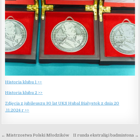
Historia klubu 1 >>
Historia klubu 2 >>
Zdjęcia z jubileuszu 30 lat UKS Hubal Białystok z dnia 20
.11.2024 r >>
Nawigacja wpisu
← Mistrzostwa Polski Młodzików
II runda ekstraligi badmintona →