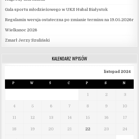
Gala sportu młodzieżowego w UKS Hubal Białystok
Regulamin wersja ostateczna po zmianie terminu na 19.05.2026r
Wielkanoc 2026
Zmarł Jerzy Szuliński
KALENDARZ WPISÓW
listopad 2024
P
W
Ś
C
P
S
N
1
2
3
4
5
6
7
8
9
10
11
12
13
14
15
16
17
18
19
20
21
22
23
24